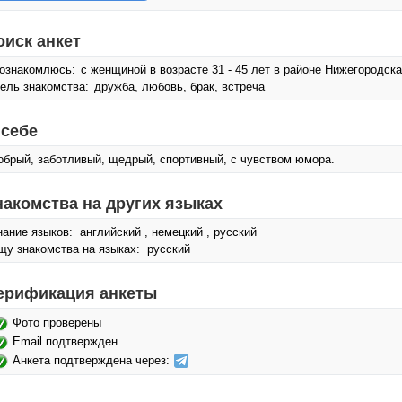
оиск анкет
ознакомлюсь:
с женщиной в возрасте 31 - 45 лет в районе Нижегородска
ель знакомства:
дружба, любовь, брак, встреча
 себе
обрый, заботливый, щедрый, спортивный, с чувством юмора.
накомства на других языках
нание языков: английский , немецкий , русский
щу знакомства на языках: русский
ерификация анкеты
Фото проверены
Email подтвержден
Анкета подтверждена через: