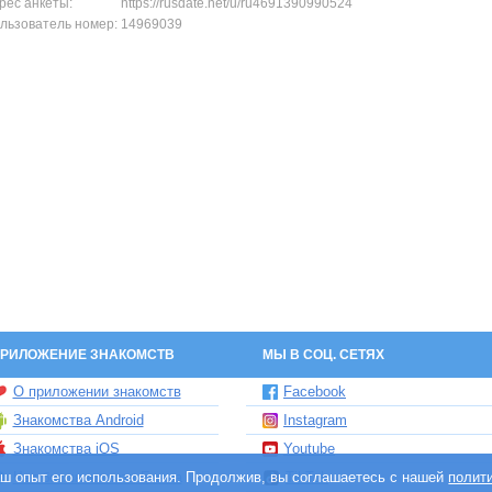
рес анкеты:
https://rusdate.net/u/ru4691390990524
льзователь номер:
14969039
РИЛОЖЕНИЕ ЗНАКОМСТВ
МЫ В СОЦ. СЕТЯХ
О приложении знакомств
Facebook
Знакомства Android
Instagram
Знакомства iOS
Youtube
ваш опыт его использования. Продолжив, вы соглашаетесь с нашей
Чат бот знакомств Елена
TikTok
полит