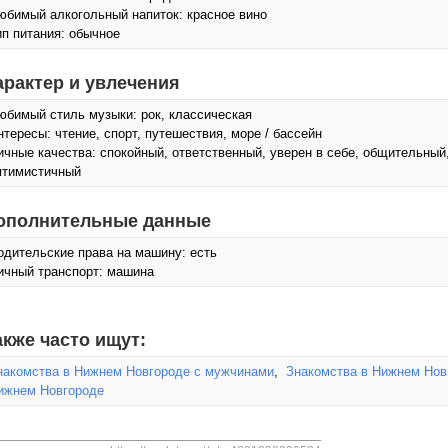
юбимый алкогольный напиток: красное вино
ип питания: обычное
арактер и увлечения
юбимый стиль музыки: рок, классическая
нтересы: чтение, спорт, путешествия, море / бассейн
ичные качества: спокойный, ответственный, уверен в себе, общительный
птимистичный
ополнительные данные
одительские права на машину: есть
ичный транспорт: машина
акже часто ищут:
накомства в Нижнем Новгороде с мужчинами
,
Знакомства в Нижнем Новг
ижнем Новгороде