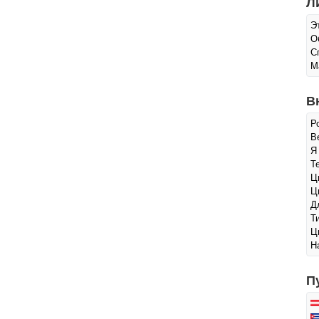
Л
Э
О
С
М
В
Р
Ве
Я
Т
Ц
Ц
Д
Т
Ц
Н
П