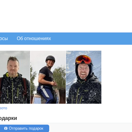
осы
Об отношениях
фото
одарки
Отправить подарок