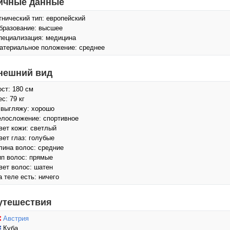
ичные данные
тнический тип: европейский
бразование: высшее
пециализация: медицина
атериальное положение: среднее
нешний вид
ост: 180 см
с: 79 кг
 выгляжу: хорошо
елосложение: спортивное
вет кожи: светлый
вет глаз: голубые
лина волос: средние
ип волос: прямые
вет волос: шатен
а теле есть: ничего
утешествия
Австрия
Куба