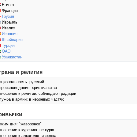
Египет
Франция
Грузия
Израиль
Италия
Испания
Швейцария
Турция
ОАЭ
Узбекистан
трана и религия
ациональность: русский
ероисповедание: христианство
тношение к религии: соблюдаю традиции
лужба в армии: в небоевых частях
ривычки
ежим дня: "жаворонок"
тношение к курению: не курю
тношение к алкоголю: изредка