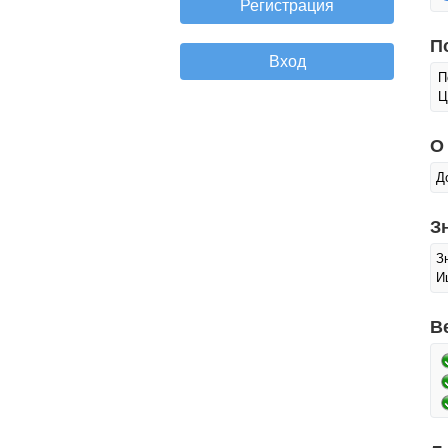
П
П
Ц
О
Д
З
З
И
В