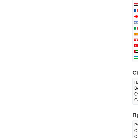
С
Н
В
О
С
П
Р
О
О