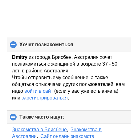
хочет познакомиться
click
to
collapse
Dmitry
из города Брисбен, Австралия хочет
contents
познакомиться с женщиной в возрасте 37 - 50
лет в районе Австралия.
Чтобы отправить ему сообщение, а также
общаться с тысячами других пользователей, вам
надо
войти в сайт
(если у вас уже есть анкета)
или
зарегистрироваться
.
Также часто ищут:
click
to
collapse
Знакомства в Брисбене
,
Знакомства в
contents
Австралии
,
Сайт онлайн знакомств