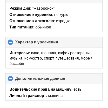
to
collapse
Режим дня:
"жаворонок"
contents
Отношение к курению:
не курю
Отношение к алкоголю:
изредка
Тип питания:
обычное
Характер и увлечения
click
to
collapse
Интересы:
кино, шоппинг, кафе / рестораны,
contents
музыка, искусcтво, спорт, путешествия, море /
бассейн
Дополнительные данные
click
to
collapse
Водительские права на машину:
есть
contents
Личный транспорт:
машина