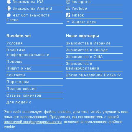
Знакомства iOS
Instagram
Знакомства Android
Youtube
Чат бот знакомств
TikTok
Елена
Яндекс.Дзен
Rusdate.net
Наши партнеры
Условия
Знакомства в Израиле
Политика
Знакомства в Канаде
конфиденциальности
Знакомства в США
Помощь
Знакомства в
Пишут о нас
Великобритании
Контакты
Доска объявлений Doska.tv
Партнерам
Полная версия
Отзывы клиентов
Для людей с
ограниченными
возможностями
Этот сайт использует файлы cookies, для того, чтобы улучшить ваш
опыт его использования. Продолжив, вы соглашаетесь с нашей
Languages
политикой конфиденциальности
, включая использование файлов
cookie.
«m.rusdate.net» - участник международной сети сайтов знакомств,