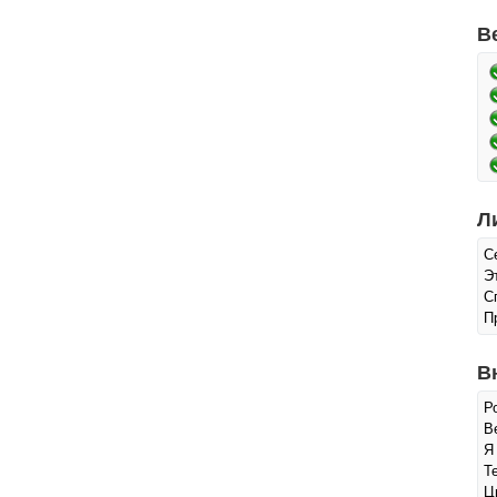
В
Л
С
Э
С
П
В
Р
Ве
Я
Т
Ц