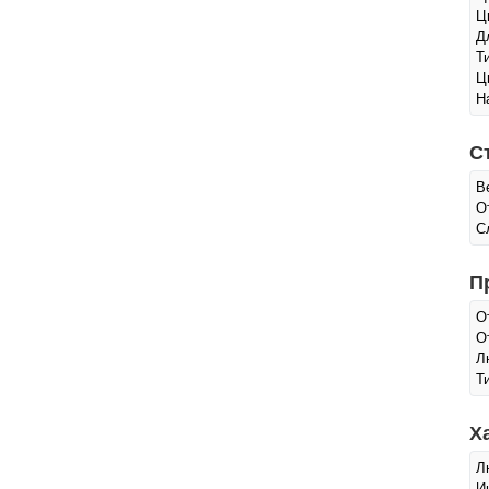
Ц
Д
Т
Ц
Н
С
В
О
С
П
О
О
Л
Т
Х
Л
И