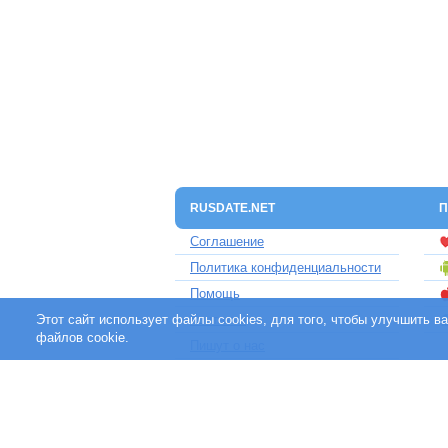
RUSDATE.NET
П
Соглашение
Политика конфиденциальности
Помощь
Этот сайт использует файлы cookies, для того, чтобы улучшить 
Контакты
файлов cookie.
Пишут о нас
Партнерам
Отзывы клиентов
Для людей с ограниченными
возможностями