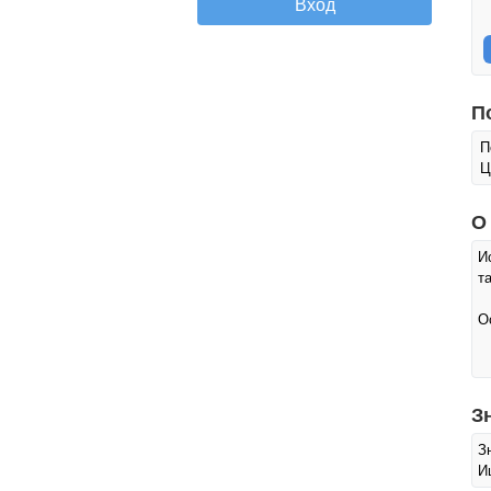
П
П
Ц
О
И
т
О
З
З
И