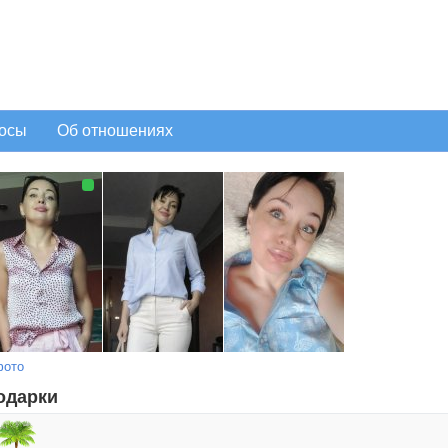
осы
Об отношениях
фото
одарки