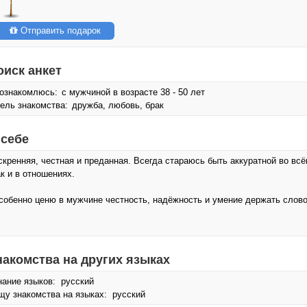
Отправить подарок
оиск анкет
ознакомлюсь:
с мужчиной в возрасте 38 - 50 лет
ель знакомства:
дружба, любовь, брак
 себе
скренняя, честная и преданная. Всегда стараюсь быть аккуратной во всё
ак и в отношениях.
собенно ценю в мужчине честность, надёжность и умение держать слово
накомства на других языках
нание языков: русский
щу знакомства на языках: русский