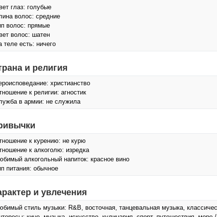
вет глаз: голубые
лина волос: средние
ип волос: прямые
вет волос: шатен
а теле есть: ничего
трана и религия
ероисповедание: христианство
тношение к религии: агностик
лужба в армии: не служила
ривычки
тношение к курению: не курю
тношение к алкоголю: изредка
юбимый алкогольный напиток: красное вино
ип питания: обычное
арактер и увлечения
юбимый стиль музыки: R&B, восточная, танцевальная музыка, классиче
нтересы: кино, музыка, искусcтво, кулинария, спорт, путешествия, море 