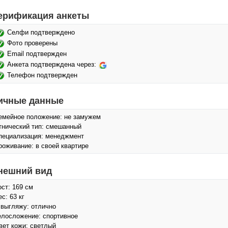
ерификация анкеты
Селфи подтверждено
Фото проверены
Email подтвержден
Анкета подтверждена через:
Телефон подтвержден
ичные данные
емейное положение: не замужем
тнический тип: смешанный
пециализация: менеджмент
роживание: в своей квартире
нешний вид
ост: 169 см
с: 63 кг
 выгляжу: отлично
елосложение: спортивное
вет кожи: светлый