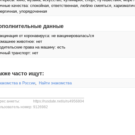
ичные качества: спокойная, ответственная, люблю смеяться, харизматичн
нергичная, упорядоченная
ополнительные данные
акцинация от коронавируса: не вакцинировалась/ся
омашнее животное: нет
одительские права на машину: есть
ичный транспорт: нет
акже часто ищут:
накомства в России
,
Найти знакомства
рес анкеты:
https://rusdate.net/u/ru4956804
льзователь номер:
9126982