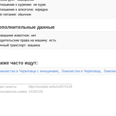
тношение к курению: не курю
тношение к алкоголю: изредка
ип питания: обычное
ополнительные данные
омашнее животное: нет
одительские права на машину: есть
ичный транспорт: машина
акже часто ищут:
накомства в Череповце с женщинами
,
Знакомства в Череповце
,
Знакомс
рес анкеты:
https://rusdate.net/u/ru4974149
льзователь номер:
14355100