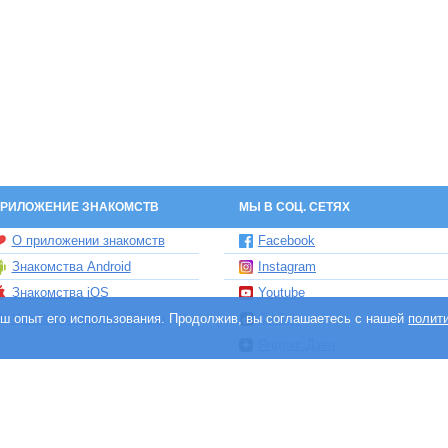
РИЛОЖЕНИЕ ЗНАКОМСТВ
МЫ В СОЦ. СЕТЯХ
О приложении знакомств
Facebook
Знакомства Android
Instagram
Знакомства iOS
Youtube
ваш опыт его использования. Продолжив, вы соглашаетесь с нашей
Чат бот знакомств Елена
TikTok
полит
Яндекс.Дзен