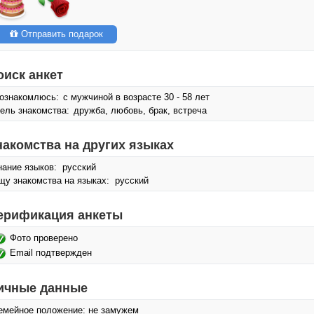
Отправить подарок
оиск анкет
ознакомлюсь:
с мужчиной в возрасте 30 - 58 лет
ель знакомства:
дружба, любовь, брак, встреча
накомства на других языках
нание языков: русский
щу знакомства на языках: русский
ерификация анкеты
Фото проверено
Email подтвержден
ичные данные
емейное положение: не замужем