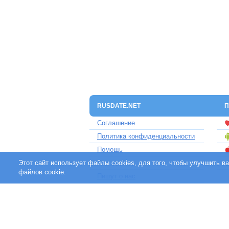
RUSDATE.NET
П
Соглашение
Политика конфиденциальности
Помощь
Этот сайт использует файлы cookies, для того, чтобы улучшить 
Контакты
файлов cookie.
Пишут о нас
Партнерам
Отзывы клиентов
Для людей с ограниченными
возможностями