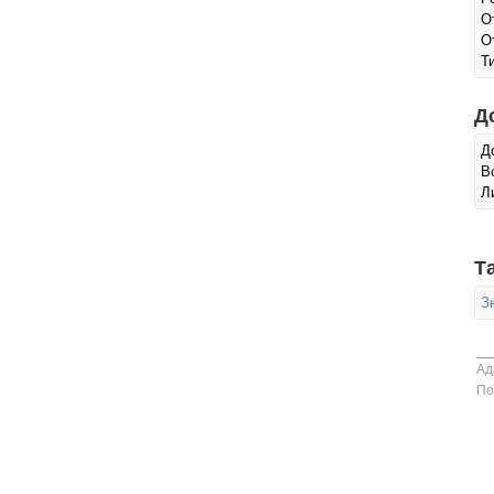
О
О
Т
Д
Д
В
Л
Т
З
Ад
По