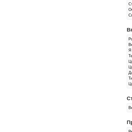
С
О
С
В
Р
Ве
Я
Т
Ц
Ц
Д
Т
Ц
С
В
П
Р