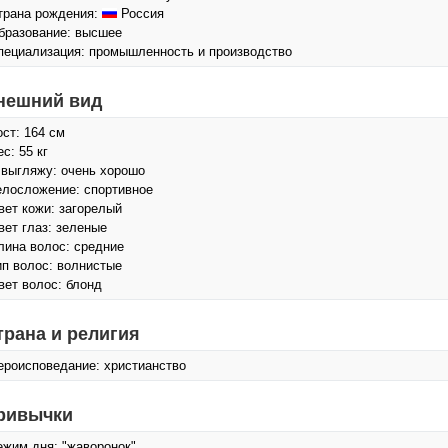
трана рождения:
Россия
бразование: высшее
пециализация: промышленность и производство
нешний вид
ост: 164 см
с: 55 кг
 выгляжу: очень хорошо
елосложение: спортивное
вет кожи: загорелый
вет глаз: зеленые
лина волос: средние
ип волос: волнистые
вет волос: блонд
трана и религия
ероисповедание: христианство
ривычки
ежим дня: "жаворонок"