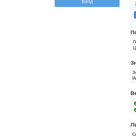
П
П
Ц
З
З
И
В
Л
С