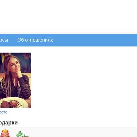
осы
Об отношениях
фото
одарки