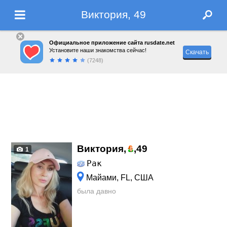
Виктория, 49
Официальное приложение сайта rusdate.net
Установите наши знакомства сейчас!
Скачать
(7248)
Виктория,
,
49
1
Рак
Майами, FL, США
была давно