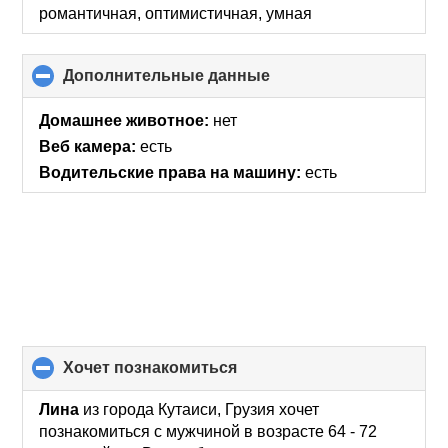
романтичная, оптимистичная, умная
Дополнительные данные
click
to
collapse
Домашнее животное:
нет
contents
Веб камера:
есть
Водительские права на машину:
есть
хочет познакомиться
click
to
collapse
Лина
из города Кутаиси, Грузия хочет
contents
познакомиться с мужчиной в возрасте 64 - 72