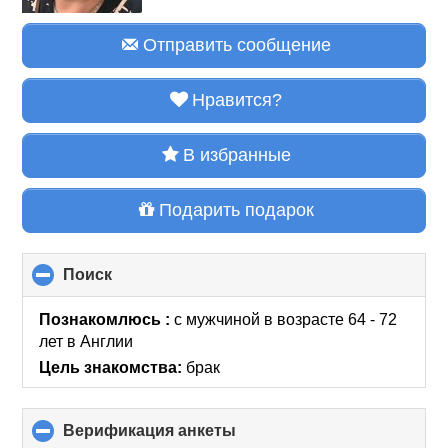
Отправить сообщение
Нравится?
В избранные
Подарить подарок
Поиск
click
to
collapse
Познакомлюсь :
с мужчиной в возрасте 64 - 72
contents
лет
в Англии
Цель знакомства:
брак
Верификация анкеты
click