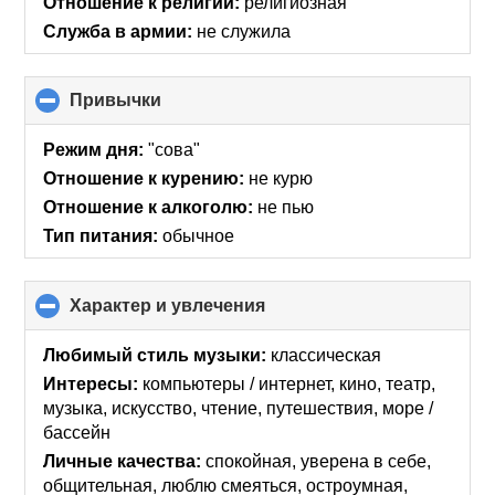
Отношение к религии:
религиозная
Служба в армии:
не служила
Привычки
click
to
collapse
Режим дня:
"сова"
contents
Отношение к курению:
не курю
Отношение к алкоголю:
не пью
Тип питания:
обычное
Характер и увлечения
click
to
collapse
Любимый стиль музыки:
классическая
contents
Интересы:
компьютеры / интернет, кино, театр,
музыка, искусcтво, чтение, путешествия, море /
бассейн
Личные качества:
спокойная, уверена в себе,
общительная, люблю смеяться, остроумная,