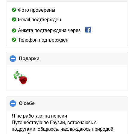
to
collapse
Фото проверены
contents
Email подтвержден
Анкета подтверждена через:
Телефон подтвержден
Подарки
click
to
collapse
contents
О себе
click
to
collapse
Я не работаю, на пенсии
contents
Путешествую по Грузии, встречаюсь с
подругами, общаюсь, наслаждаюсь природой,