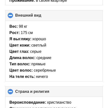
Проживание:
в своей квартире
Внешний вид
click
to
collapse
Вес:
98 кг
contents
Рост:
175 см
Я выгляжу:
хорошо
Цвет кожи:
светлый
Цвет глаз:
серые
Длина волос:
средние
Тип волос:
прямые
Цвет волос:
серебряные
На теле есть:
ничего
Страна и религия
click
to
collapse
Вероисповедание:
христианство
contents