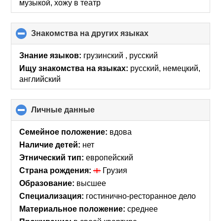
музыкой, хожу в театр
Знакомства на других языках
click
to
collapse
Знание языков:
грузинский , русский
contents
Ищу знакомства на языках:
русский, немецкий,
английский
Личные данные
click
to
collapse
Семейное положение:
вдова
contents
Наличие детей:
нет
Этнический тип:
европейский
Страна рождения:
Грузия
Образование:
высшее
Специализация:
гостинично-ресторанное дело
Материальное положение:
среднее