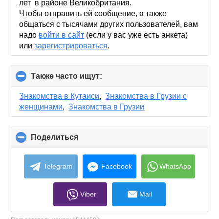
лет в районе Великобритания.
Чтобы отправить ей сообщение, а также
общаться с тысячами других пользователей, вам
надо
войти в сайт
(если у вас уже есть анкета)
или
зарегистрироваться
.
Также часто ищут:
click
to
collapse
Знакомства в Кутаиси
,
Знакомства в Грузии с
contents
женщинами
,
Знакомства в Грузии
Поделиться
click
to
collapse
contents
Telegram
Facebook
WhatsApp
Viber
Mail