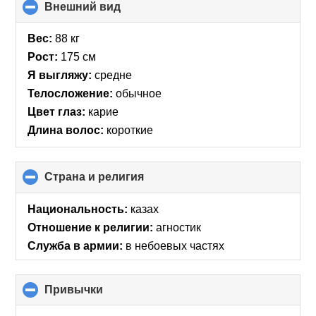
Внешний вид
click
to
collapse
Вес:
88 кг
contents
Рост:
175 см
Я выгляжу:
средне
Телосложение:
обычное
Цвет глаз:
карие
Длина волос:
короткие
Страна и религия
click
to
collapse
Национальность:
казах
contents
Отношение к религии:
агностик
Служба в армии:
в небоевых частях
Привычки
click
to