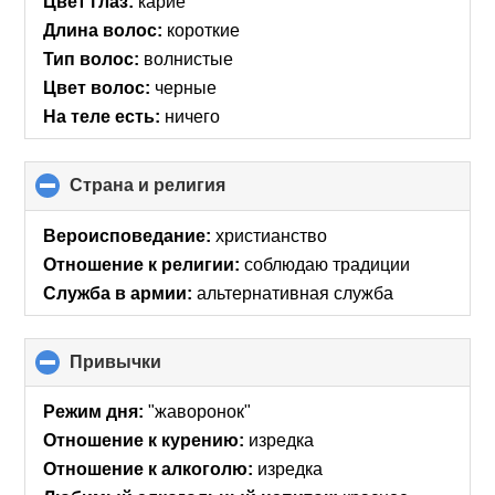
Цвет глаз:
карие
Длина волос:
короткие
Тип волос:
волнистые
Цвет волос:
черные
На теле есть:
ничего
Страна и религия
click
to
collapse
Вероисповедание:
христианство
contents
Отношение к религии:
соблюдаю традиции
Служба в армии:
альтернативная служба
Привычки
click
to
collapse
Режим дня:
"жаворонок"
contents
Отношение к курению:
изредка
Отношение к алкоголю:
изредка