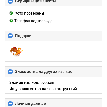
Верификация анкеты
click
to
collapse
Фото проверены
contents
Телефон подтвержден
Подарки
click
to
collapse
contents
Знакомства на других языках
click
to
collapse
Знание языков:
русский
contents
Ищу знакомства на языках:
русский
Личные данные
click