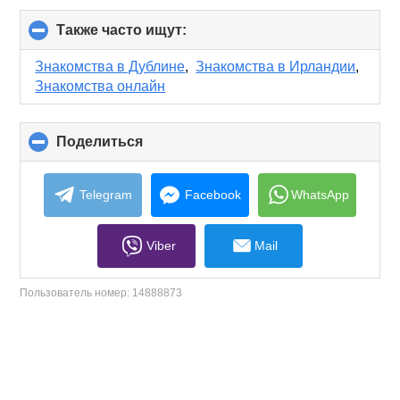
Также часто ищут:
click
to
collapse
Знакомства в Дублине
,
Знакомства в Ирландии
,
contents
Знакомства онлайн
Поделиться
click
to
collapse
contents
Telegram
Facebook
WhatsApp
Viber
Mail
Пользователь номер:
14888873