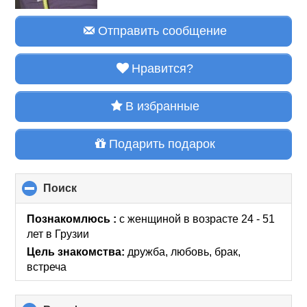
Отправить сообщение
Нравится?
В избранные
Подарить подарок
Поиск
click
to
collapse
Познакомлюсь :
с женщиной в возрасте 24 - 51
contents
лет
в Грузии
Цель знакомства:
дружба, любовь, брак,
встреча