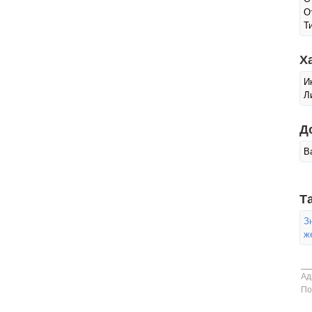
О
Т
Х
И
Л
Д
В
Т
З
ж
Ад
По