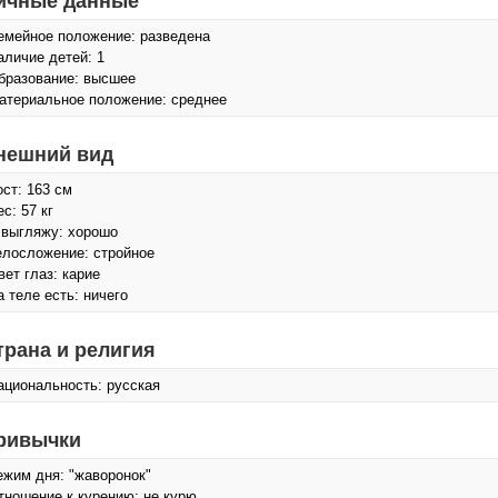
ичные данные
емейное положение: разведена
аличие детей: 1
бразование: высшее
атериальное положение: среднее
нешний вид
ост: 163 см
с: 57 кг
 выгляжу: хорошо
елосложение: стройное
вет глаз: карие
а теле есть: ничего
трана и религия
ациональность: русская
ривычки
ежим дня: "жаворонок"
тношение к курению: не курю