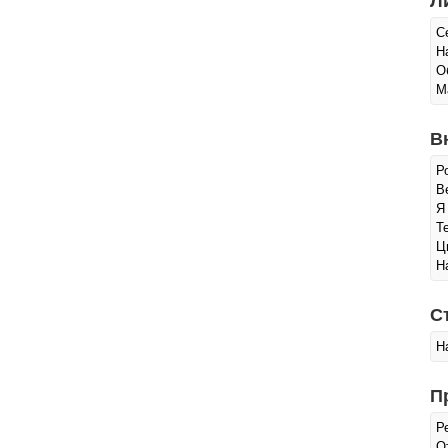
Л
С
Н
О
М
В
Р
Ве
Я
Т
Ц
Н
С
Н
П
Р
О