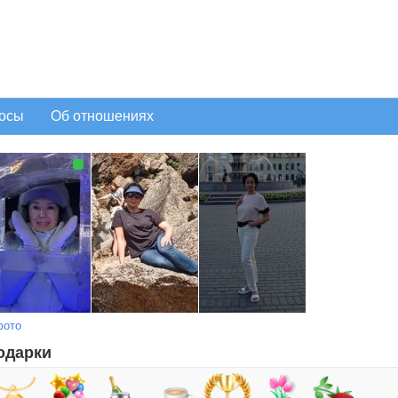
осы
Об отношениях
фото
одарки