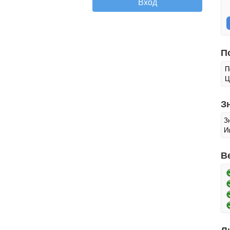
П
П
Ц
З
З
И
В