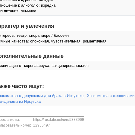
тношение к алкоголю: изредка
ип питания: обычное
арактер и увлечения
нтересы: театр, спорт, море / бассейн
ичные качества: спокойная, чувствительная, романтичная
ополнительные данные
акцинация от коронавируса: вакцинировалась/ся
акже часто ищут:
накомства с девушками для брака в Иркутске
,
Знакомства с женщинами 
енщинами из Иркутска
рес анкеты:
https://rusdate.net/u/ru5333969
льзователь номер:
12936497