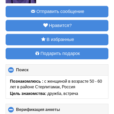
Отправить сообщение
Нравится?
В избранные
Подарить подарок
Поиск
click
to
collapse
Познакомлюсь :
с женщиной в возрасте 50 - 60
contents
лет
в районе
Стерлитамак, Россия
Цель знакомства:
дружба, встреча
Верификация анкеты
click