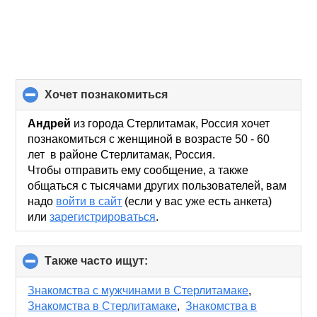
хочет познакомиться
click
to
collapse
Андрей
из города Стерлитамак, Россия хочет
contents
познакомиться с женщиной в возрасте 50 - 60
лет в районе Стерлитамак, Россия.
Чтобы отправить ему сообщение, а также
общаться с тысячами других пользователей, вам
надо
войти в сайт
(если у вас уже есть анкета)
или
зарегистрироваться
.
Также часто ищут:
click
to
collapse
Знакомства с мужчинами в Стерлитамаке
,
contents
Знакомства в Стерлитамаке
,
Знакомства в