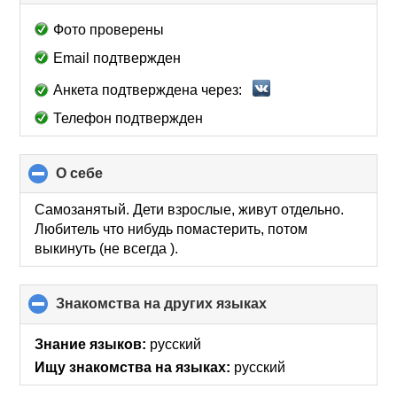
to
collapse
Фото проверены
contents
Email подтвержден
Анкета подтверждена через:
Телефон подтвержден
О себе
click
to
collapse
Самозанятый. Дети взрослые, живут отдельно.
contents
Любитель что нибудь помастерить, потом
выкинуть (не всегда ).
Знакомства на других языках
click
to
collapse
Знание языков:
русский
contents
Ищу знакомства на языках:
русский