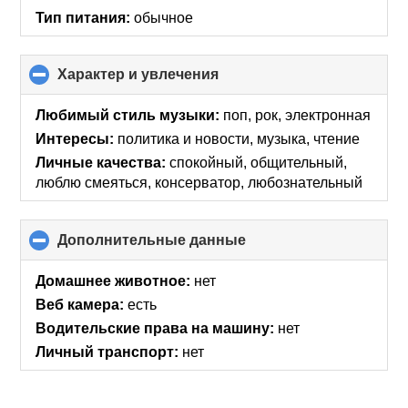
Тип питания:
обычное
Характер и увлечения
click
to
collapse
Любимый стиль музыки:
поп, рок, электронная
contents
Интересы:
политика и новости, музыка, чтение
Личные качества:
спокойный, общительный,
люблю смеяться, консерватор, любознательный
Дополнительные данные
click
to
collapse
Домашнее животное:
нет
contents
Веб камера:
есть
Водительские права на машину:
нет
Личный транспорт:
нет