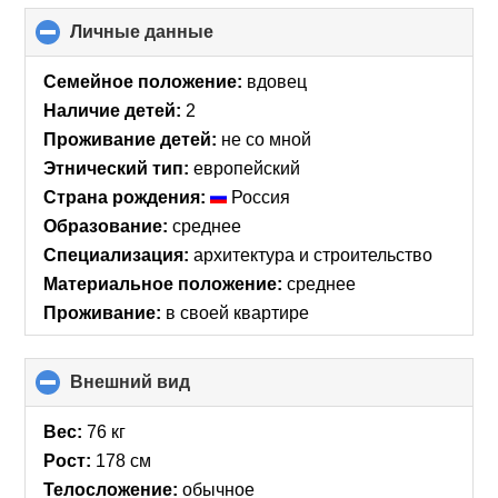
Личные данные
click
to
collapse
Семейное положение:
вдовец
contents
Наличие детей:
2
Проживание детей:
не со мной
Этнический тип:
европейский
Страна рождения:
Россия
Образование:
среднее
Специализация:
архитектура и строительство
Материальное положение:
среднее
Проживание:
в своей квартире
Внешний вид
click
to
collapse
Вес:
76 кг
contents
Рост:
178 см
Телосложение:
обычное