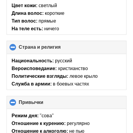
Цвет кожи:
светлый
Длина волос:
короткие
Тип волос:
прямые
На теле есть:
ничего
Страна и религия
click
to
collapse
Национальность:
русский
contents
Вероисповедание:
христианство
Политические взгляды:
левое крыло
Служба в армии:
в боевых частях
Привычки
click
to
collapse
Режим дня:
"сова"
contents
Отношение к курению:
регулярно
Отношение к алкоголю:
не пью