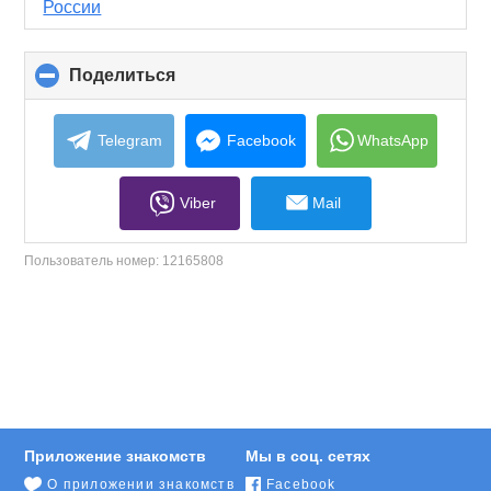
России
Поделиться
click
to
collapse
contents
Telegram
Facebook
WhatsApp
Viber
Mail
Пользователь номер:
12165808
Приложение знакомств
Мы в соц. сетях
О приложении знакомств
Facebook