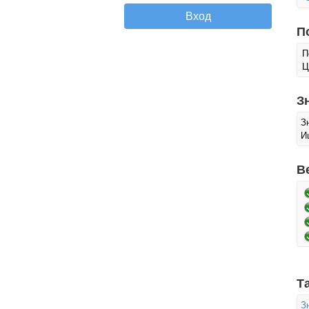
П
П
Ц
З
З
И
В
Т
З