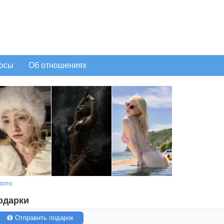
осы
Об отношениях
фото
одарки
Отправить подарок