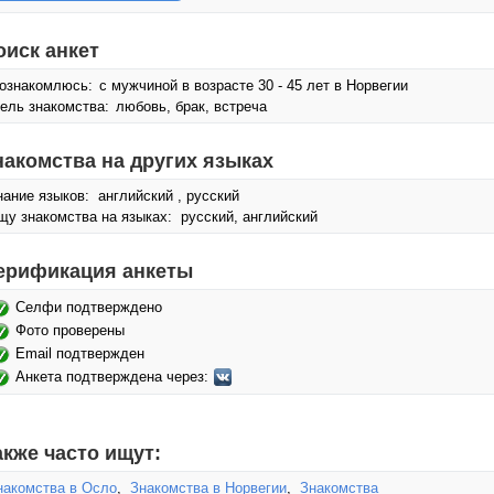
оиск анкет
ознакомлюсь:
с мужчиной в возрасте 30 - 45 лет в Норвегии
ель знакомства:
любовь, брак, встреча
накомства на других языках
нание языков: английский , русский
щу знакомства на языках: русский, английский
ерификация анкеты
Селфи подтверждено
Фото проверены
Email подтвержден
Анкета подтверждена через:
акже часто ищут:
накомства в Осло
,
Знакомства в Норвегии
,
Знакомства