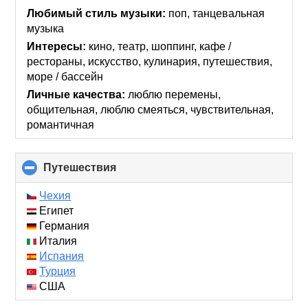
collapse
Любимый стиль музыки:
поп, танцевальная
contents
музыка
Интересы:
кино, театр, шоппинг, кафе /
рестораны, искусcтво, кулинария, путешествия,
море / бассейн
Личные качества:
люблю перемены,
общительная, люблю смеяться, чувствительная,
романтичная
Путешествия
click
to
collapse
Чехия
contents
Египет
Германия
Италия
Испания
Турция
США