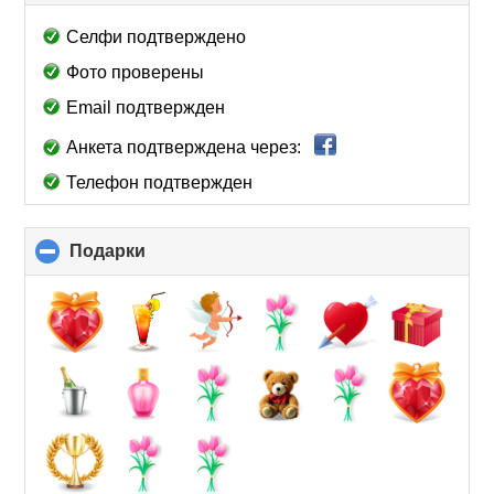
to
collapse
Селфи подтверждено
contents
Фото проверены
Email подтвержден
Анкета подтверждена через:
Телефон подтвержден
Подарки
click
to
collapse
contents