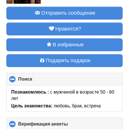
Отправить сообщение
Нравится?
В избранные
Подарить подарок
Поиск
click
to
collapse
Познакомлюсь :
с мужчиной в возрасте 50 - 60
contents
лет
Цель знакомства:
любовь, брак, встреча
Верификация анкеты
click