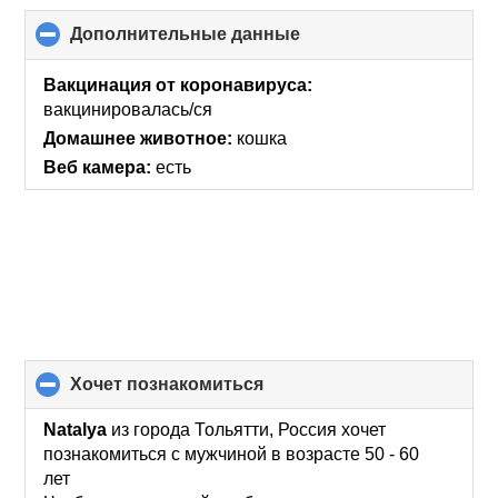
Дополнительные данные
click
to
collapse
Вакцинация от коронавируса:
contents
вакцинировалась/ся
Домашнее животное:
кошка
Веб камера:
есть
хочет познакомиться
click
to
collapse
Natalya
из города Тольятти, Россия хочет
contents
познакомиться с мужчиной в возрасте 50 - 60
лет