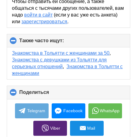
Чтобы отправить ей сообщение, а также
общаться с тысячами других пользователей, вам
надо
войти в сайт
(если у вас уже есть анкета)
или
зарегистрироваться
.
Также часто ищут:
click
to
collapse
Знакомства в Тольятти с женщинами за 50
,
contents
Знакомства с девушками из Тольятти для
серьезных отношений
,
Знакомства в Тольятти с
женщинами
Поделиться
click
to
collapse
contents
Telegram
Facebook
WhatsApp
Viber
Mail