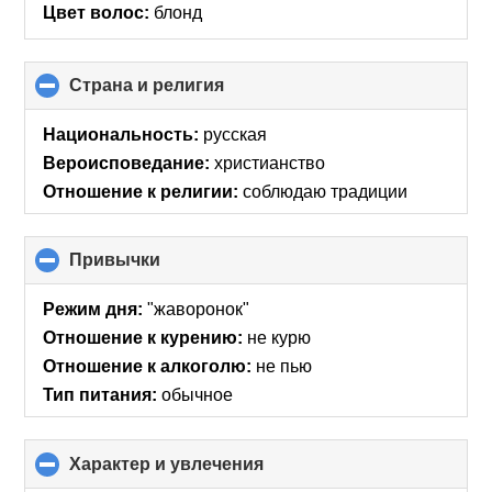
Цвет волос:
блонд
Страна и религия
click
to
collapse
Национальность:
русская
contents
Вероисповедание:
христианство
Отношение к религии:
соблюдаю традиции
Привычки
click
to
collapse
Режим дня:
"жаворонок"
contents
Отношение к курению:
не курю
Отношение к алкоголю:
не пью
Тип питания:
обычное
Характер и увлечения
click
to