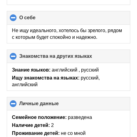
О себе
click
to
collapse
Не ищу идеального, хотелось бы зрелого, рядом
contents
с которым будет спокойно и надежно.
Знакомства на других языках
click
to
collapse
Знание языков:
английский , русский
contents
Ищу знакомства на языках:
русский,
английский
Личные данные
click
to
collapse
Семейное положение:
разведена
contents
Наличие детей:
2
Проживание детей:
не со мной