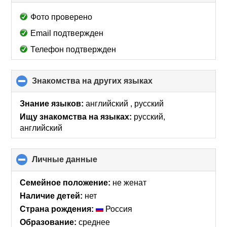
to
collapse
Фото проверено
contents
Email подтвержден
Телефон подтвержден
Знакомства на других языках
click
to
collapse
Знание языков:
английский , русский
contents
Ищу знакомства на языках:
русский,
английский
Личные данные
click
to
collapse
Семейное положение:
не женат
contents
Наличие детей:
нет
Страна рождения:
Россия
Образование:
среднее