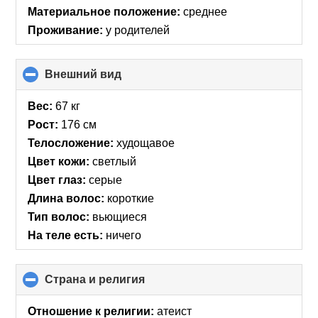
Материальное положение:
среднее
Проживание:
у родителей
Внешний вид
click
to
collapse
Вес:
67 кг
contents
Рост:
176 см
Телосложение:
худощавое
Цвет кожи:
светлый
Цвет глаз:
серые
Длина волос:
короткие
Тип волос:
вьющиеся
На теле есть:
ничего
Страна и религия
click
to
collapse
Отношение к религии:
атеист