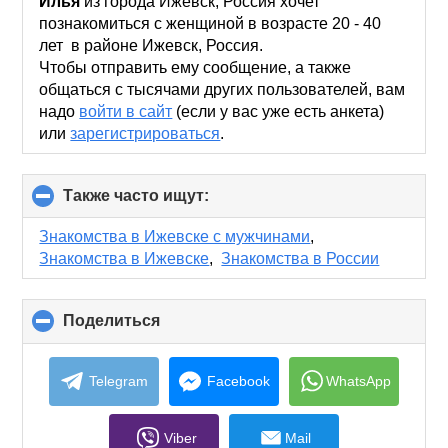
collapse
Илья
из города Ижевск, Россия хочет
contents
познакомиться с женщиной в возрасте 20 - 40
лет в районе Ижевск, Россия.
Чтобы отправить ему сообщение, а также
общаться с тысячами других пользователей, вам
надо
войти в сайт
(если у вас уже есть анкета)
или
зарегистрироваться
.
Также часто ищут:
click
to
collapse
Знакомства в Ижевске с мужчинами
,
contents
Знакомства в Ижевске
,
Знакомства в России
Поделиться
click
to
collapse
contents
Telegram
Facebook
WhatsApp
Viber
Mail