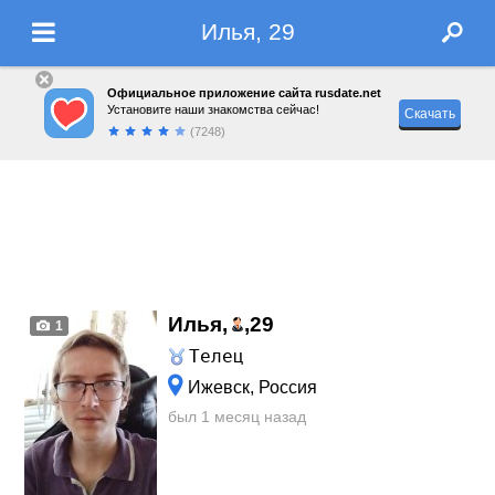
Илья, 29
Официальное приложение сайта rusdate.net
Установите наши знакомства сейчас!
Скачать
(7248)
Илья,
,
29
1
Телец
Ижевск, Россия
был 1 месяц назад