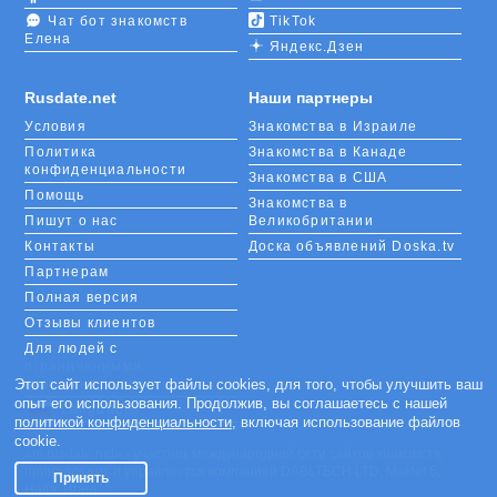
Чат бот знакомств
TikTok
Елена
Яндекс.Дзен
Rusdate.net
Наши партнеры
Условия
Знакомства в Израиле
Политика
Знакомства в Канаде
конфиденциальности
Знакомства в США
Помощь
Знакомства в
Пишут о нас
Великобритании
Контакты
Доска объявлений Doska.tv
Партнерам
Полная версия
Отзывы клиентов
Для людей с
ограниченными
возможностями
Этот сайт использует файлы cookies, для того, чтобы улучшить ваш
опыт его использования. Продолжив, вы соглашаетесь с нашей
Languages
политикой конфиденциальности
, включая использование файлов
cookie.
«m.rusdate.net» - участник международной сети сайтов знакомств,
принадлежит и управляется компанией DABLTECH LTD, Maklef 5,
Принять
Haifa, Israel.