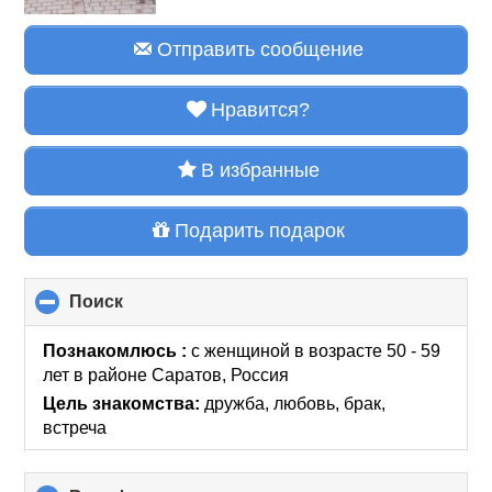
Отправить сообщение
Нравится?
В избранные
Подарить подарок
Поиск
click
to
collapse
Познакомлюсь :
с женщиной в возрасте 50 - 59
contents
лет
в районе
Саратов, Россия
Цель знакомства:
дружба, любовь, брак,
встреча