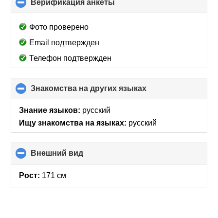
Верификация анкеты
click
to
collapse
Фото проверено
contents
Email подтвержден
Телефон подтвержден
Знакомства на других языках
click
to
collapse
Знание языков:
русский
contents
Ищу знакомства на языках:
русский
Внешний вид
click
to
collapse
Рост:
171 см
contents