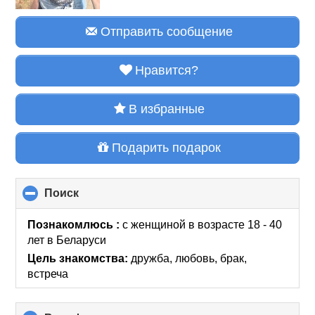
Отправить сообщение
Нравится?
В избранные
Подарить подарок
Поиск
click
to
collapse
Познакомлюсь :
с женщиной в возрасте 18 - 40
contents
лет
в Беларуси
Цель знакомства:
дружба, любовь, брак,
встреча