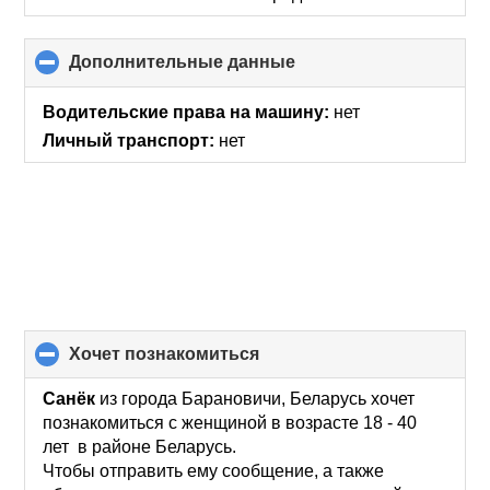
Дополнительные данные
click
to
collapse
Водительские права на машину:
нет
contents
Личный транспорт:
нет
хочет познакомиться
click
to
collapse
Санёк
из города Барановичи, Беларусь хочет
contents
познакомиться с женщиной в возрасте 18 - 40
лет в районе Беларусь.
Чтобы отправить ему сообщение, а также