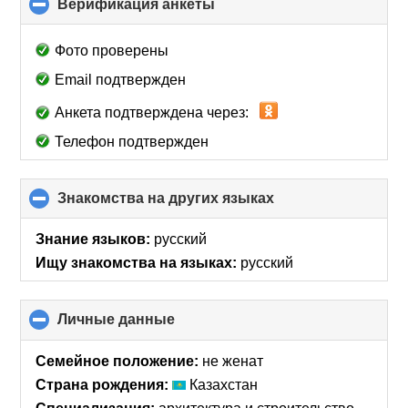
Верификация анкеты
click
to
collapse
Фото проверены
contents
Email подтвержден
Анкета подтверждена через:
Телефон подтвержден
Знакомства на других языках
click
to
collapse
Знание языков:
русский
contents
Ищу знакомства на языках:
русский
Личные данные
click
to
collapse
Семейное положение:
не женат
contents
Страна рождения:
Казахстан