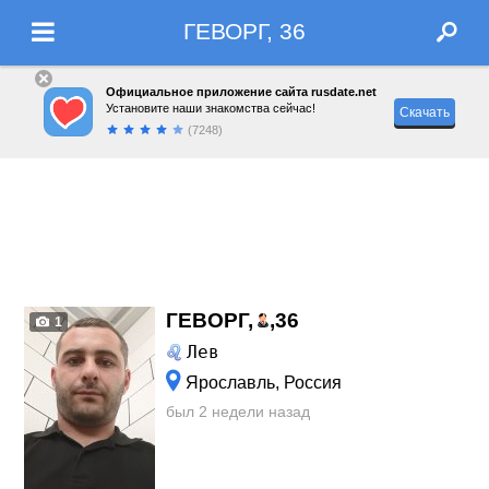
ГЕВОРГ, 36
Официальное приложение сайта rusdate.net
Установите наши знакомства сейчас!
Скачать
(7248)
ГЕВОРГ,
,
36
1
Лев
Ярославль, Россия
был 2 недели назад