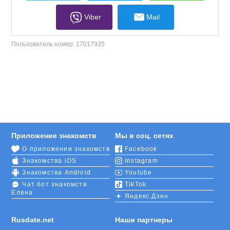
Viber
Mail
Пользователь номер:
17017935
Приложение знакомств
Мы в соц. сетях
О приложении знакомств
Facebook
Знакомства iOS
Instagram
Знакомства Android
Youtube
Чат бот знакомств
TikTok
Елена
Яндекс.Дзен
Rusdate.net
Наши партнеры