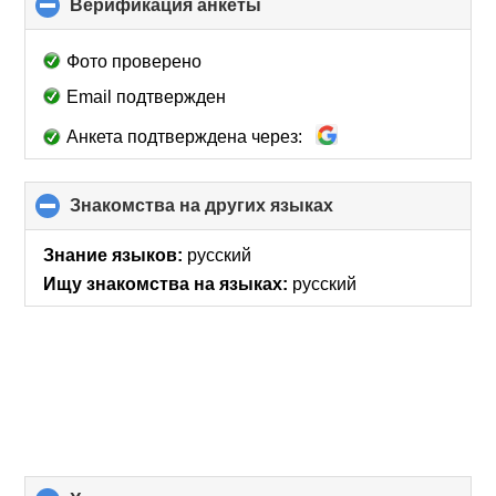
Верификация анкеты
click
to
collapse
Фото проверено
contents
Email подтвержден
Анкета подтверждена через:
Знакомства на других языках
click
to
collapse
Знание языков:
русский
contents
Ищу знакомства на языках:
русский