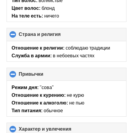
Тип волос:
волнистые
Цвет волос:
блонд
На теле есть:
ничего
Страна и религия
click
to
collapse
Отношение к религии:
соблюдаю традиции
contents
Служба в армии:
в небоевых частях
Привычки
click
to
collapse
Режим дня:
"сова"
contents
Отношение к курению:
не курю
Отношение к алкоголю:
не пью
Тип питания:
обычное
Характер и увлечения
click