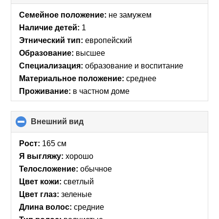
to
collapse
Семейное положение:
не замужем
contents
Наличие детей:
1
Этнический тип:
европейский
Образование:
высшее
Специализация:
образование и воспитание
Материальное положение:
среднее
Проживание:
в частном доме
Внешний вид
click
to
collapse
Рост:
165 см
contents
Я выгляжу:
хорошо
Телосложение:
обычное
Цвет кожи:
светлый
Цвет глаз:
зеленые
Длина волос:
средние