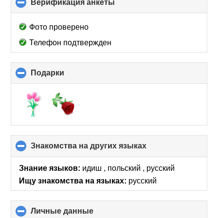
Верификация анкеты
click
to
collapse
Фото проверено
contents
Телефон подтвержден
Подарки
click
to
collapse
contents
Знакомства на других языках
click
to
collapse
Знание языков:
идиш , польский , русский
contents
Ищу знакомства на языках:
русский
Личные данные
click