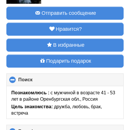
Отправить сообщение
Нравится?
В избранные
Подарить подарок
Поиск
click
to
collapse
Познакомлюсь :
с мужчиной в возрасте 41 - 53
contents
лет
в районе
Оренбургская обл., Россия
Цель знакомства:
дружба, любовь, брак,
встреча