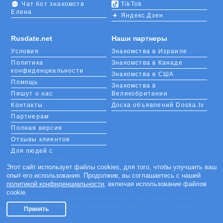
Чат бот знакомств
TikTok
Елена
Яндекс.Дзен
Rusdate.net
Наши партнеры
Условия
Знакомства в Израиле
Политика
Знакомства в Канаде
конфиденциальности
Знакомства в США
Помощь
Знакомства в
Пишут о нас
Великобритании
Контакты
Доска объявлений Doska.tv
Партнерам
Полная версия
Отзывы клиентов
Для людей с
ограниченными
возможностями
Этот сайт использует файлы cookies, для того, чтобы улучшить ваш
опыт его использования. Продолжив, вы соглашаетесь с нашей
Languages
политикой конфиденциальности
, включая использование файлов
cookie.
«m.rusdate.net» - участник международной сети сайтов знакомств,
принадлежит и управляется компанией DABLTECH LTD, Maklef 5,
Принять
Haifa, Israel.