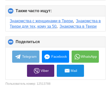
Также часто ищут:
click
to
collapse
Знакомства с женщинами в Твери
,
Знакомства в
contents
Твери для тех, кому за 50
,
Знакомства в Твери
Поделиться
click
to
collapse
contents
Telegram
Facebook
WhatsApp
Viber
Mail
Пользователь номер:
12513788