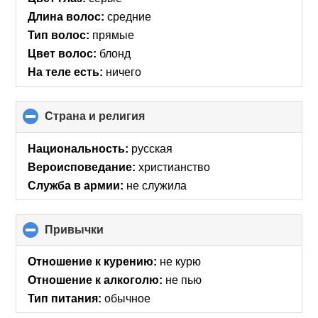
Длина волос:
средние
Тип волос:
прямые
Цвет волос:
блонд
На теле есть:
ничего
Страна и религия
click
to
collapse
Национальность:
русская
contents
Вероисповедание:
христианство
Служба в армии:
не служила
Привычки
click
to
collapse
Отношение к курению:
не курю
contents
Отношение к алкоголю:
не пью
Тип питания:
обычное