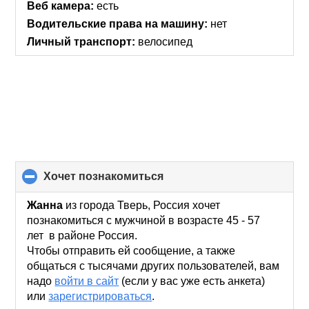
Веб камера:
есть
Водительские права на машину:
нет
Личный транспорт:
велосипед
хочет познакомиться
click
to
collapse
Жанна
из города Тверь, Россия хочет
contents
познакомиться с мужчиной в возрасте 45 - 57
лет в районе Россия.
Чтобы отправить ей сообщение, а также
общаться с тысячами других пользователей, вам
надо
войти в сайт
(если у вас уже есть анкета)
или
зарегистрироваться
.