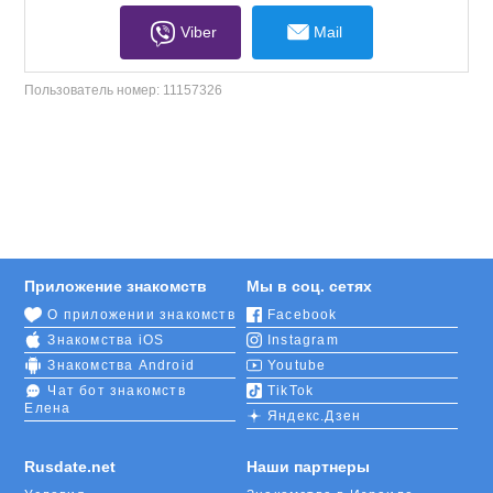
Viber
Mail
Пользователь номер:
11157326
Приложение знакомств
Мы в соц. сетях
О приложении знакомств
Facebook
Знакомства iOS
Instagram
Знакомства Android
Youtube
Чат бот знакомств
TikTok
Елена
Яндекс.Дзен
Rusdate.net
Наши партнеры