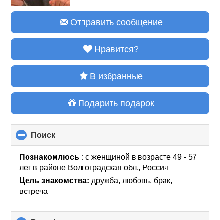
Отправить сообщение
Нравится?
В избранные
Подарить подарок
Поиск
click
to
collapse
Познакомлюсь :
с женщиной в возрасте 49 - 57
contents
лет
в районе
Волгоградская обл., Россия
Цель знакомства:
дружба, любовь, брак,
встреча