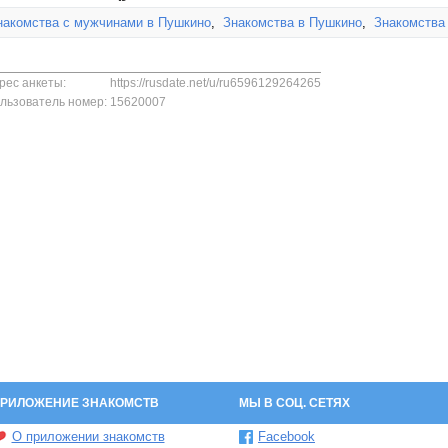
накомства с мужчинами в Пушкино
,
Знакомства в Пушкино
,
Знакомства
рес анкеты:
https://rusdate.net/u/ru6596129264265
льзователь номер:
15620007
РИЛОЖЕНИЕ ЗНАКОМСТВ
МЫ В СОЦ. СЕТЯХ
О приложении знакомств
Facebook