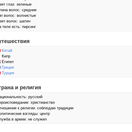
вет глаз: зеленые
лина волос: средние
ип волос: волнистые
вет волос: шатен
а теле есть: пирсинг
утешествия
Китай
Кипр
Египет
Греция
Турция
трана и религия
ациональность: русский
ероисповедание: христианство
тношение к религии: соблюдаю традиции
олитические взгляды: центр
лужба в армии: не служил