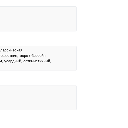
классическая
тешествия, море / бассейн
м, усердный, оптимистичный,