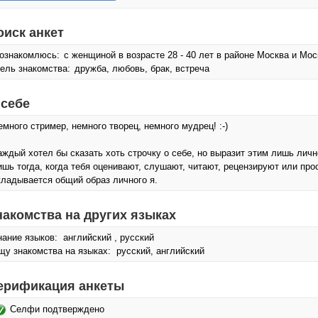
оиск анкет
ознакомлюсь:
с женщиной в возрасте 28 - 40 лет в районе Москва и Мос
ель знакомства:
дружба, любовь, брак, встреча
 себе
емного стример, немного творец, немного мудрец! :-)
аждый хотел бы сказать хоть строчку о себе, но выразит этим лишь личн
ишь тогда, когда тебя оценивают, слушают, читают, рецензируют или прост
кладывается общий образ личного я.
накомства на других языках
нание языков: английский , русский
щу знакомства на языках: русский, английский
ерификация анкеты
Селфи подтверждено