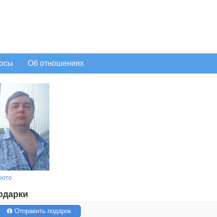
осы
Об отношениях
фото
одарки
Отправить подарок