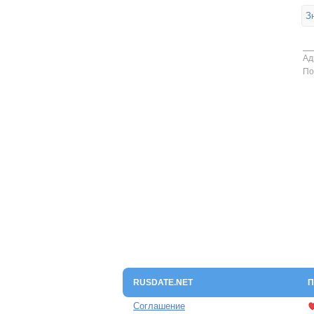
З
Ад
По
RUSDATE.NET
П
Соглашение