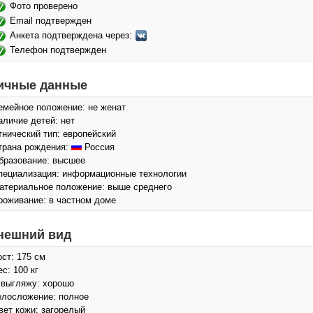
Фото проверено
Email подтвержден
Анкета подтверждена через:
Телефон подтвержден
ичные данные
емейное положение: не женат
аличие детей: нет
тнический тип: европейский
трана рождения:
Россия
бразование: высшее
пециализация: информационные технологии
атериальное положение: выше среднего
роживание: в частном доме
нешний вид
ост: 175 см
ес: 100 кг
 выгляжу: хорошо
елосложение: полное
вет кожи: загорелый