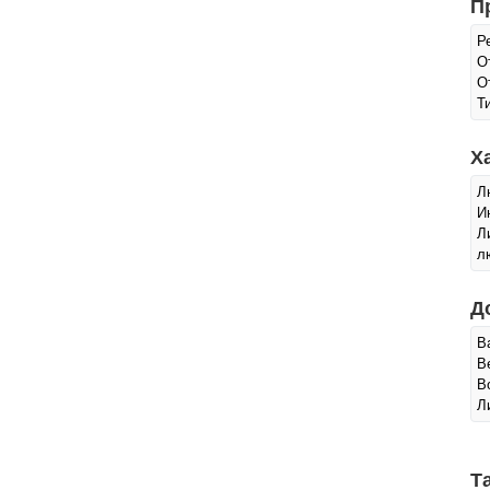
П
Р
О
О
Т
Х
Л
И
Л
л
Д
В
В
В
Л
Т