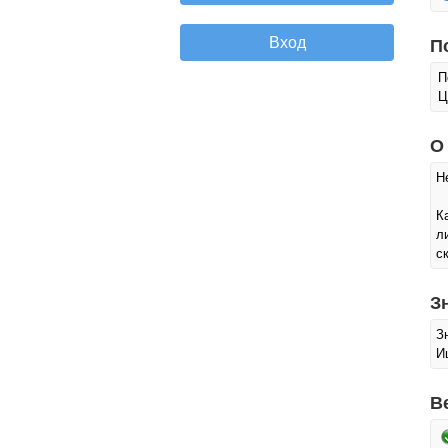
П
П
Ц
О
Н
К
л
с
З
З
И
В