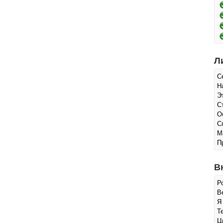
Л
С
Н
Э
С
О
С
М
П
В
Р
В
Я
Т
Ц