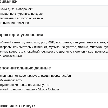
ривычки
ежим дня: "жаворонок"
тношение к курению: не курю
тношение к алкоголю: не пью
ип питания: обычное
арактер и увлечения
юбимый стиль музыки: поп, рок, R&B, восточная, танцевальная музыка, 
нтересы: компьютеры / интернет, музыка, искусcтво, чтение, мистика, пу
ичные качества: спокойный, считаюсь с другими, склонен к компромисса
юбознательный
ополнительные данные
акцинация от коронавируса: вакцинировалась/ся
еб камера: есть
одительские права на машину: нет
ичный транспорт: машина Skoda Octavia
акже часто ищут: