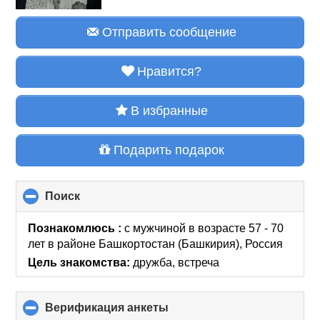
Отправить сообщение
Нравится?
В избранные
Подарить подарок
Поиск
click
to
collapse
Познакомлюсь :
с мужчиной в возрасте 57 - 70
contents
лет
в районе
Башкортостан (Башкирия), Россия
Цель знакомства:
дружба, встреча
Верификация анкеты
click