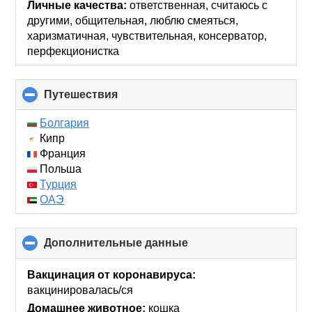
Личные качества:
ответственная, считаюсь с
другими, общительная, люблю смеяться,
харизматичная, чувствительная, консерватор,
перфекционистка
Путешествия
click
to
collapse
Болгария
contents
Кипр
Франция
Польша
Турция
ОАЭ
Дополнительные данные
click
to
collapse
Вакцинация от коронавируса:
contents
вакцинировалась/ся
Домашнее животное:
кошка