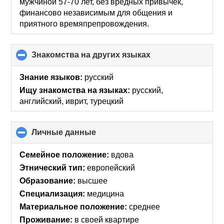
мужчиной 57-70 лет, без вредных привычек,
финансово независимым для общения и
приятного времяпрепровождения.
Знакомства на других языках
click
to
collapse
Знание языков:
русский
contents
Ищу знакомства на языках:
русский,
английский, иврит, турецкий
Личные данные
click
to
collapse
Семейное положение:
вдова
contents
Этнический тип:
европейский
Образование:
высшее
Специализация:
медицина
Материальное положение:
среднее
Проживание:
в своей квартире