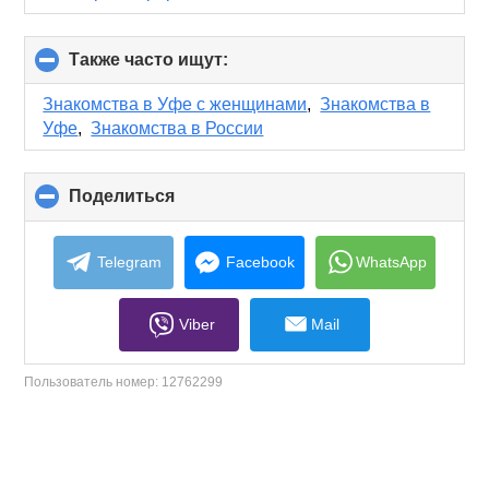
Также часто ищут:
click
to
collapse
Знакомства в Уфе с женщинами
,
Знакомства в
contents
Уфе
,
Знакомства в России
Поделиться
click
to
collapse
contents
Telegram
Facebook
WhatsApp
Viber
Mail
Пользователь номер:
12762299