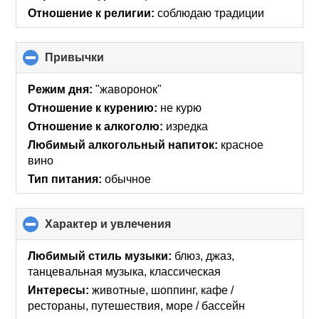
Отношение к религии:
соблюдаю традиции
Привычки
click
to
collapse
Режим дня:
"жаворонок"
contents
Отношение к курению:
не курю
Отношение к алкоголю:
изредка
Любимый алкогольный напиток:
красное
вино
Тип питания:
обычное
Характер и увлечения
click
to
collapse
Любимый стиль музыки:
блюз, джаз,
contents
танцевальная музыка, классическая
Интересы:
животные, шоппинг, кафе /
рестораны, путешествия, море / бассейн