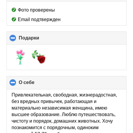
to
collapse
Фото проверены
contents
Email подтвержден
Подарки
click
to
collapse
contents
О себе
click
to
collapse
Привлекательная, свободная, жизнерадостная,
contents
без вредных привычек, работающая и
материально независимая женщина, имею
высшее образование. Люблю путешествовать,
чистоту и порядок, домашних животных. Хочу
познакомится с порядочным, одиноким