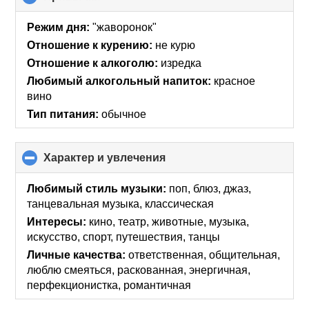
to
collapse
Режим дня:
"жаворонок"
contents
Отношение к курению:
не курю
Отношение к алкоголю:
изредка
Любимый алкогольный напиток:
красное
вино
Тип питания:
обычное
Характер и увлечения
click
to
collapse
Любимый стиль музыки:
поп, блюз, джаз,
contents
танцевальная музыка, классическая
Интересы:
кино, театр, животные, музыка,
искусcтво, спорт, путешествия, танцы
Личные качества:
ответственная, общительная,
люблю смеяться, раскованная, энергичная,
перфекционистка, романтичная