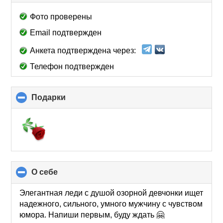
to
collapse
Фото проверены
contents
Email подтвержден
Анкета подтверждена через:
Телефон подтвержден
Подарки
click
to
collapse
contents
О себе
click
to
collapse
Элегантная леди с душой озорной девчонки ищет
contents
надежного, сильного, умного мужчину с чувством
юмора. Напиши первым, буду ждать 🤗