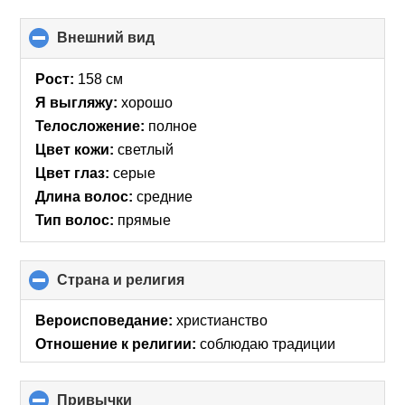
Внешний вид
click
to
collapse
Рост:
158 см
contents
Я выгляжу:
хорошо
Телосложение:
полное
Цвет кожи:
светлый
Цвет глаз:
серые
Длина волос:
средние
Тип волос:
прямые
Страна и религия
click
to
collapse
Вероисповедание:
христианство
contents
Отношение к религии:
соблюдаю традиции
Привычки
click