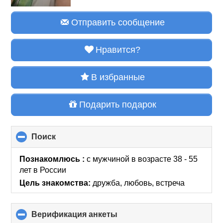
Отправить сообщение
Нравится?
В избранные
Подарить подарок
Поиск
click
to
collapse
Познакомлюсь :
с мужчиной в возрасте 38 - 55
contents
лет
в России
Цель знакомства:
дружба, любовь, встреча
Верификация анкеты
click