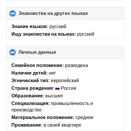
Знакомства на других языках
click
to
collapse
Знание языков:
русский
contents
Ищу знакомства на языках:
русский
Личные данные
click
to
collapse
Семейное положение:
разведена
contents
Наличие детей:
нет
Этнический тип:
европейский
Страна рождения:
Россия
Образование:
высшее
Специализация:
промышленность и
производство
Материальное положение:
среднее
Проживание:
в своей квартире