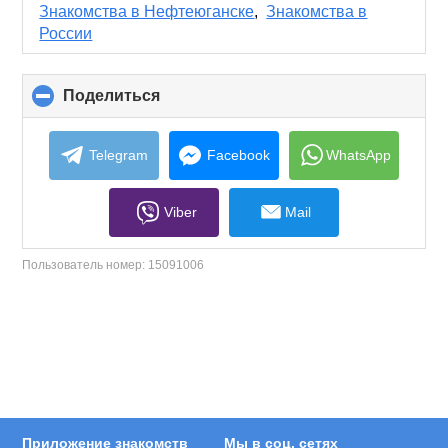
contents
Знакомства в Нефтеюганске
,
Знакомства в
России
Поделиться
click
to
collapse
contents
Telegram
Facebook
WhatsApp
Viber
Mail
Пользователь номер:
15091006
Приложение знакомств
Мы в соц. сетях