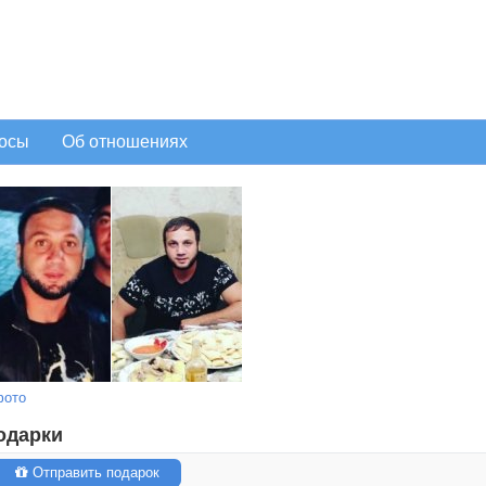
осы
Об отношениях
фото
одарки
Отправить подарок