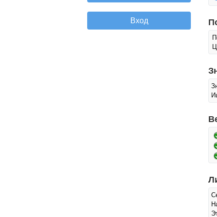
П
П
Ц
З
З
И
В
Л
С
Н
Э