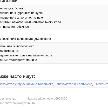
ривычки
ежим дня: "сова"
тношение к курению: не курю
тношение к алкоголю: не пью
юбимый алкогольный напиток: виски кола
ип питания: обычное
ополнительные данные
омашнее животное: нет
еб камера: нет
одительские права на машину: есть
ичный транспорт: машина
акже часто ищут:
накомства с мужчинами в Каспийске
,
Знакомства в Каспийске
,
Знакомс
рес анкеты:
https://rusdate.net/u/ru6964326
льзователь номер:
9631619