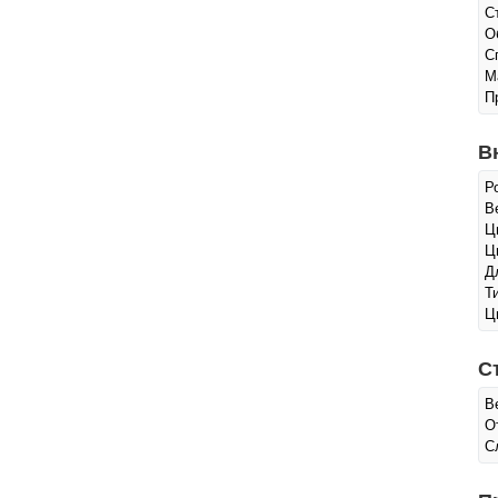
С
О
С
М
П
В
Р
Ве
Ц
Ц
Д
Т
Ц
С
В
О
С