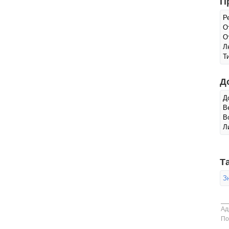
П
Р
О
О
Л
Т
Д
Д
В
В
Л
Т
З
Ад
По