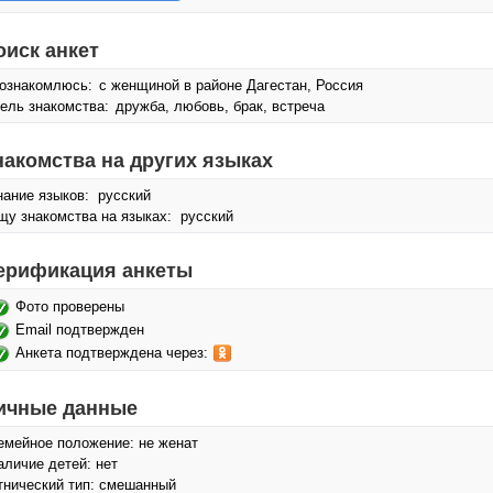
оиск анкет
ознакомлюсь:
с женщиной в районе Дагестан, Россия
ель знакомства:
дружба, любовь, брак, встреча
накомства на других языках
нание языков: русский
щу знакомства на языках: русский
ерификация анкеты
Фото проверены
Email подтвержден
Анкета подтверждена через:
ичные данные
емейное положение: не женат
аличие детей: нет
тнический тип: смешанный