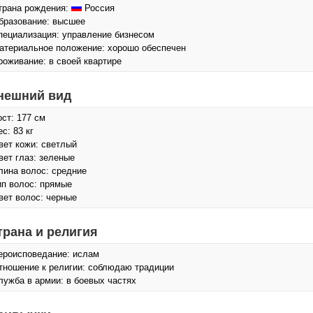
трана рождения:
Россия
бразование: высшее
пециализация: управление бизнесом
атериальное положение: хорошо обеспечен
роживание: в своей квартире
нешний вид
ост: 177 см
с: 83 кг
вет кожи: светлый
вет глаз: зеленые
лина волос: средние
ип волос: прямые
вет волос: черные
трана и религия
ероисповедание: ислам
тношение к религии: соблюдаю традиции
лужба в армии: в боевых частях