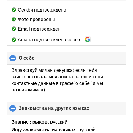
to
collapse
Селфи подтверждено
contents
Фото проверены
Email подтвержден
Анкета подтверждена через:
О себе
click
to
collapse
Здравствуй милая девушка) если тебя
contents
заинтересовала моя анкета напиши свои
контактные данные в графе"о себе "и мы
познакомимся)
Знакомства на других языках
click
to
collapse
Знание языков:
русский
contents
Ищу знакомства на языках:
русский