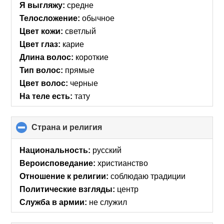
Я выгляжу:
средне
Телосложение:
обычное
Цвет кожи:
светлый
Цвет глаз:
карие
Длина волос:
короткие
Тип волос:
прямые
Цвет волос:
черные
На теле есть:
тату
Страна и религия
click
to
collapse
Национальность:
русский
contents
Вероисповедание:
христианство
Отношение к религии:
соблюдаю традиции
Политические взгляды:
центр
Служба в армии:
не служил