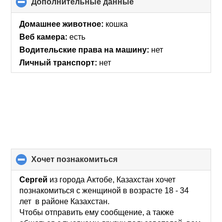
Дополнительные данные
click
to
collapse
Домашнее животное:
кошка
contents
Веб камера:
есть
Водительские права на машину:
нет
Личный транспорт:
нет
хочет познакомиться
click
to
collapse
Сергей
из города Актобе, Казахстан хочет
contents
познакомиться с женщиной в возрасте 18 - 34
лет в районе Казахстан.
Чтобы отправить ему сообщение, а также