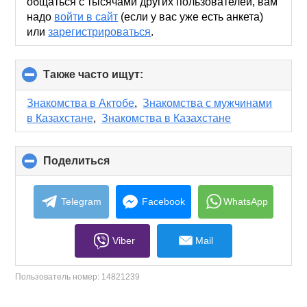
общаться с тысячами других пользователей, вам
надо
войти в сайт
(если у вас уже есть анкета)
или
зарегистрироваться
.
Также часто ищут:
click
to
collapse
Знакомства в Актобе
,
Знакомства с мужчинами
contents
в Казахстане
,
Знакомства в Казахстане
Поделиться
click
to
collapse
contents
Telegram
Facebook
WhatsApp
Viber
Mail
Пользователь номер:
14821239