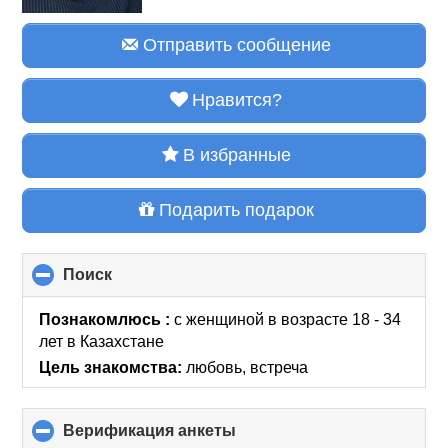
Отправить сообщение
Нравится?
В избранные
Подарить подарок
Поиск
click
to
collapse
Познакомлюсь :
с женщиной в возрасте 18 - 34
contents
лет
в Казахстане
Цель знакомства:
любовь, встреча
Верификация анкеты
click