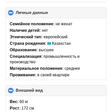
Личные данные
click
to
collapse
Семейное положение:
не женат
contents
Наличие детей:
нет
Этнический тип:
европейский
Страна рождения:
Казахстан
Образование:
высшее
Специализация:
промышленность и
производство
Материальное положение:
среднее
Проживание:
в своей квартире
Внешний вид
click
to
collapse
Вес:
60 кг
contents
Рост:
172 см