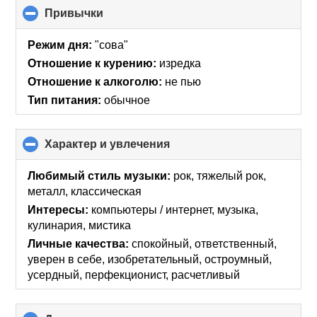
Привычки
click
to
collapse
Режим дня:
"сова"
contents
Отношение к курению:
изредка
Отношение к алкоголю:
не пью
Тип питания:
обычное
Характер и увлечения
click
to
collapse
Любимый стиль музыки:
рок, тяжелый рок,
contents
металл, классическая
Интересы:
компьютеры / интернет, музыка,
кулинария, мистика
Личные качества:
спокойный, ответственный,
уверен в себе, изобретательный, остроумный,
усердный, перфекционист, расчетливый