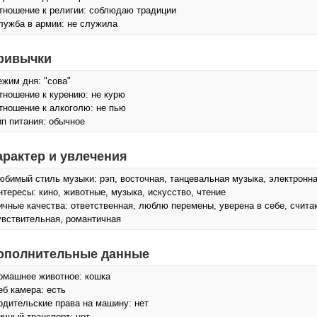
тношение к религии: соблюдаю традиции
лужба в армии: не служила
ривычки
ежим дня: "сова"
тношение к курению: не курю
тношение к алкоголю: не пью
ип питания: обычное
арактер и увлечения
юбимый стиль музыки: рэп, восточная, танцевальная музыка, электронна
нтересы: кино, животные, музыка, искусcтво, чтение
ичные качества: ответственная, люблю перемены, уверена в себе, счита
увствительная, романтичная
ополнительные данные
омашнее животное: кошка
еб камера: есть
одительские права на машину: нет
ичный транспорт: нет