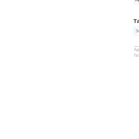
Т
З
Ад
По