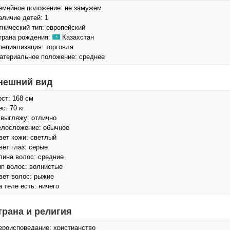
емейное положение: не замужем
аличие детей: 1
тнический тип: европейский
трана рождения:
Казахстан
пециализация: торговля
атериальное положение: среднее
нешний вид
ост: 168 см
с: 70 кг
 выгляжу: отлично
елосложение: обычное
вет кожи: светлый
вет глаз: серые
лина волос: средние
ип волос: волнистые
вет волос: рыжие
а теле есть: ничего
трана и религия
ероисповедание: христианство