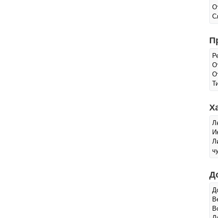
О
С
П
Р
О
О
Т
Х
Л
И
Л
ч
Д
Д
В
В
Л