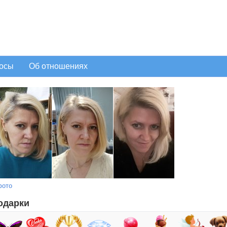
осы
Об отношениях
фото
одарки