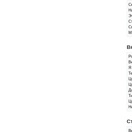
С
Н
Э
С
С
М
В
Р
Ве
Я
Т
Ц
Ц
Д
Т
Ц
Н
С
В