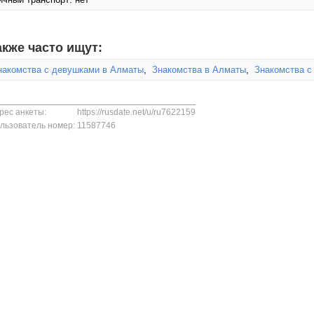
акже часто ищут:
накомства с девушками в Алматы
,
Знакомства в Алматы
,
Знакомства с
рес анкеты:
https://rusdate.net/u/ru7622159
льзователь номер:
11587746