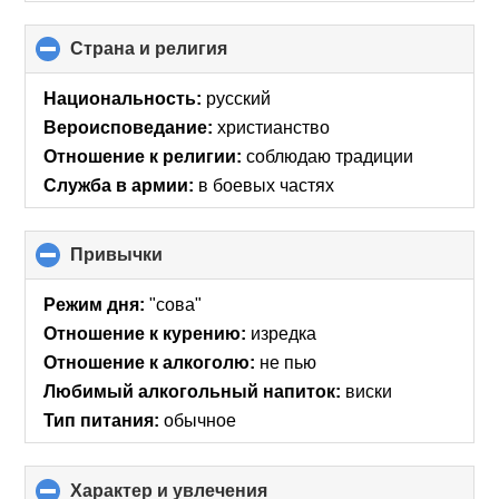
Страна и религия
click
to
collapse
Национальность:
русский
contents
Вероисповедание:
христианство
Отношение к религии:
соблюдаю традиции
Служба в армии:
в боевых частях
Привычки
click
to
collapse
Режим дня:
"сова"
contents
Отношение к курению:
изредка
Отношение к алкоголю:
не пью
Любимый алкогольный напиток:
виски
Тип питания:
обычное
Характер и увлечения
click