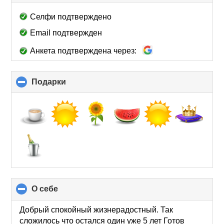
to
collapse
Селфи подтверждено
contents
Email подтвержден
Анкета подтверждена через:
Подарки
click
to
collapse
contents
О себе
click
to
collapse
Добрый спокойный жизнерадостный. Так
contents
сложилось что остался один уже 5 лет Готов