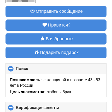
Отправить сообщение
Нравится?
В избранные
Подарить подарок
Поиск
click
to
collapse
Познакомлюсь :
с женщиной в возрасте 43 - 53
contents
лет
в России
Цель знакомства:
любовь, брак
Верификация анкеты
click