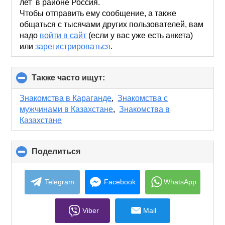
лет в районе Россия.
Чтобы отправить ему сообщение, а также
общаться с тысячами других пользователей, вам
надо
войти в сайт
(если у вас уже есть анкета)
или
зарегистрироваться
.
Также часто ищут:
click
to
collapse
Знакомства в Караганде
,
Знакомства с
contents
мужчинами в Казахстане
,
Знакомства в
Казахстане
Поделиться
click
to
collapse
contents
Telegram
Facebook
WhatsApp
Viber
Mail