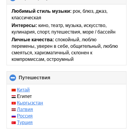
to
collapse
Любимый стиль музыки:
рок, блюз, джаз,
contents
классическая
Интересы:
кино, театр, музыка, искусcтво,
кулинария, спорт, путешествия, море / бассейн
Личные качества:
спокойный, люблю
перемены, уверен в себе, общительный, люблю
смеяться, харизматичный, склонен к
компромиссам, остроумный
Путешествия
click
to
collapse
Китай
contents
Египет
Кыргызстан
Латвия
Россия
Турция