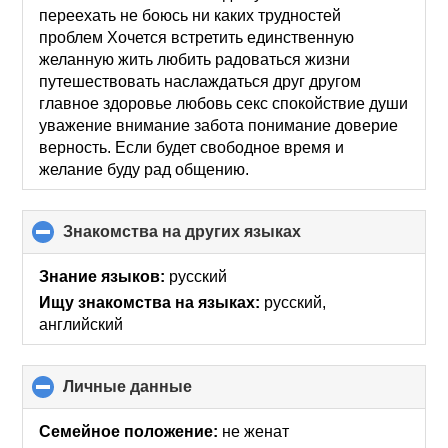
переехать не боюсь ни каких трудностей
проблем Хочется встретить единственную
желанную жить любить радоваться жизни
путешествовать наслаждаться друг другом
главное здоровье любовь секс спокойствие души
уважение внимание забота понимание доверие
верность. Если будет свободное время и
желание буду рад общению.
Знакомства на других языках
click
to
collapse
Знание языков:
русский
contents
Ищу знакомства на языках:
русский,
английский
Личные данные
click
to
collapse
Семейное положение:
не женат
contents