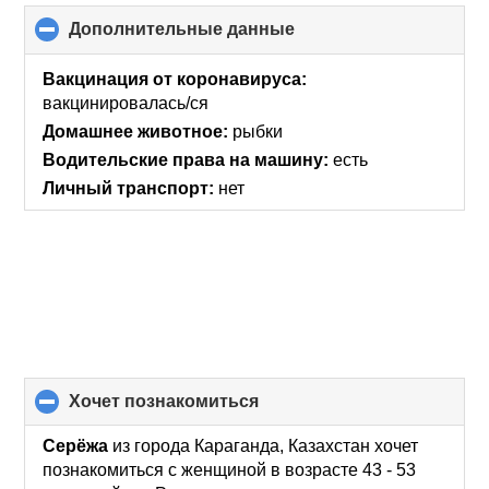
Дополнительные данные
click
to
collapse
Вакцинация от коронавируса:
contents
вакцинировалась/ся
Домашнее животное:
рыбки
Водительские права на машину:
есть
Личный транспорт:
нет
хочет познакомиться
click
to
collapse
Серёжа
из города Караганда, Казахстан хочет
contents
познакомиться с женщиной в возрасте 43 - 53