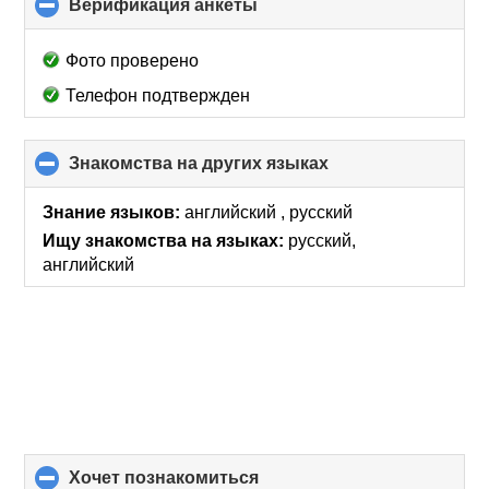
Верификация анкеты
click
to
collapse
Фото проверено
contents
Телефон подтвержден
Знакомства на других языках
click
to
collapse
Знание языков:
английский , русский
contents
Ищу знакомства на языках:
русский,
английский
хочет познакомиться
click