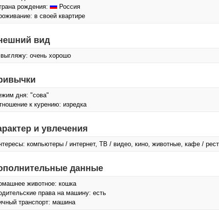
трана рождения:
Россия
роживание: в своей квартире
нешний вид
 выгляжу: очень хорошо
ривычки
ежим дня: "сова"
тношение к курению: изредка
арактер и увлечения
нтересы: компьютеры / интернет, ТВ / видео, кино, животные, кафе / ре
ополнительные данные
омашнее животное: кошка
одительские права на машину: есть
ичный транспорт: машина