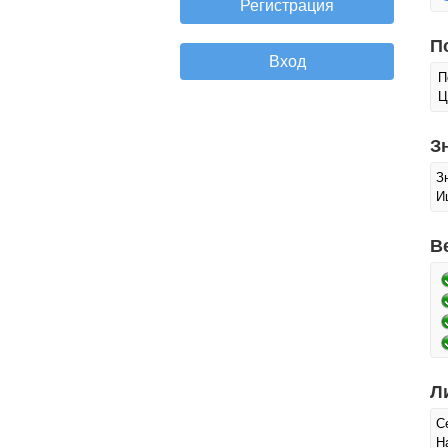
П
П
Ц
З
З
И
В
Л
С
Н