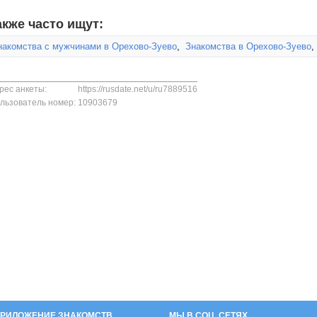
акже часто ищут:
накомства с мужчинами в Орехово-Зуево
,
Знакомства в Орехово-Зуево
рес анкеты:
https://rusdate.net/u/ru7889516
льзователь номер:
10903679
РИЛОЖЕНИЕ ЗНАКОМСТВ
МЫ В СОЦ. СЕТЯХ