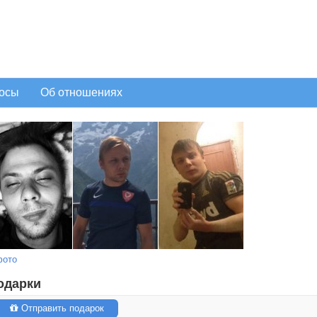
осы
Об отношениях
фото
одарки
Отправить подарок