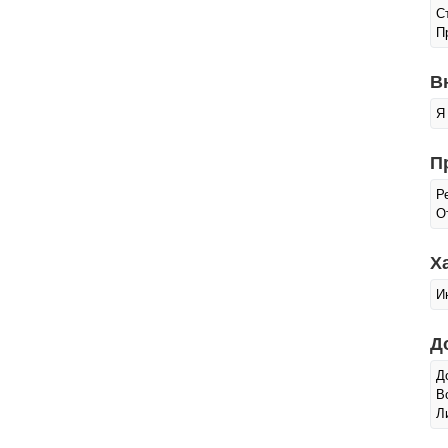
С
П
В
Я
П
Р
О
Х
И
Д
Д
В
Л