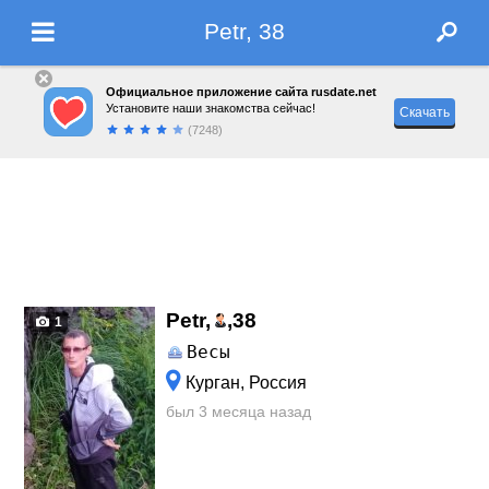
Petr, 38
Официальное приложение сайта rusdate.net
Установите наши знакомства сейчас!
Скачать
(7248)
Petr,
,
38
1
Весы
Курган, Россия
был 3 месяца назад