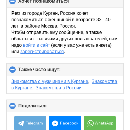
хочет познакомиться
click
to
collapse
Petr
из города Курган, Россия хочет
contents
познакомиться с женщиной в возрасте 32 - 40
лет в районе Москва, Россия.
Чтобы отправить ему сообщение, а также
общаться с тысячами других пользователей, вам
надо
войти в сайт
(если у вас уже есть анкета)
или
зарегистрироваться
.
Также часто ищут:
click
to
collapse
Знакомства с мужчинами в Кургане
,
Знакомства
contents
в Кургане
,
Знакомства в России
Поделиться
click
to
collapse
contents
Telegram
Facebook
WhatsApp