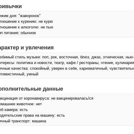
ривычки
ежим дня: "жаворонок"
тношение к курению: не курю
тношение к алкоголю: не пью
ип питания: обычное
арактер и увлечения
юбимый стиль музыки: поп, рок, восточная, блюз, джаз, этническая, нь
нтересы: политика и новости, театр, кафе / рестораны, чтение, кулинария
ичные качества: спокойный, уверен в себе, харизматичный, чувствитель
птимистичный, умный
ополнительные данные
акцинация от коронавируса: не вакцинировалась/ся
омашнее животное: нет
еб камера: есть
одительские права на машину: есть
ичный транспорт: машина