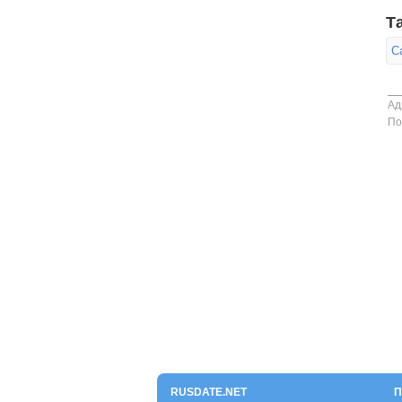
Т
С
Ад
По
RUSDATE.NET
П