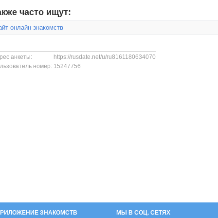
акже часто ищут:
айт онлайн знакомств
рес анкеты:
https://rusdate.net/u/ru8161180634070
льзователь номер:
15247756
РИЛОЖЕНИЕ ЗНАКОМСТВ
МЫ В СОЦ. СЕТЯХ