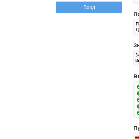
П
П
Ц
З
З
И
В
П