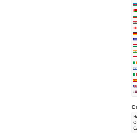
С
Н
О
С