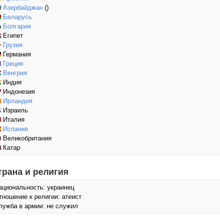
Азербайджан
()
Беларусь
Болгария
Египет
Грузия
Германия
Греция
Венгрия
Индия
Индонезия
Ирландия
Израиль
Италия
Испания
Великобритания
Катар
трана и религия
ациональность: украинец
тношение к религии: атеист
лужба в армии: не служил