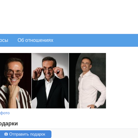
осы
Об отношениях
 фото
одарки
Отправить подарок