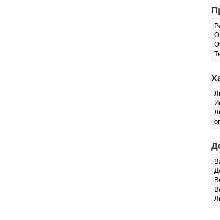
П
Р
О
О
Т
Х
Л
И
Л
о
Д
В
Д
В
В
Л