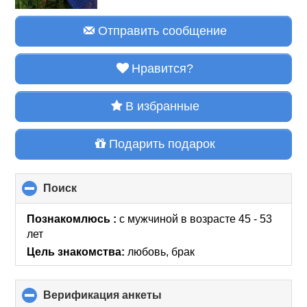
Отправить сообщение
Нравится?
В избранные
Подарить подарок
Поиск
click
to
collapse
Познакомлюсь :
с мужчиной в возрасте 45 - 53
contents
лет
Цель знакомства:
любовь, брак
Верификация анкеты
click