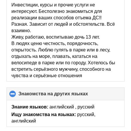
collapse
Инвестиции, курсы и прочие услуги не
contents
интересуют. Бесполезно знакомиться для
реализации ваших способов отъема ДС!!
Разная. Зависит от людей и обстоятельств. Всё
взаимно.
Живу, работаю, воспитываю дочь 13 лет.
В людях ценю честность, порядочность,
открытость. Люблю гулять в парке или в лесу,
отдыхать на море, плавать, кататься на
велосипеде в парке или по городу. Хотелось бы
встретить серьёзного мужчину, способного на
чувства и серьёзные отношения
Знакомства на других языках
click
to
collapse
Знание языков:
английский , русский
contents
Ищу знакомства на языках:
русский,
английский