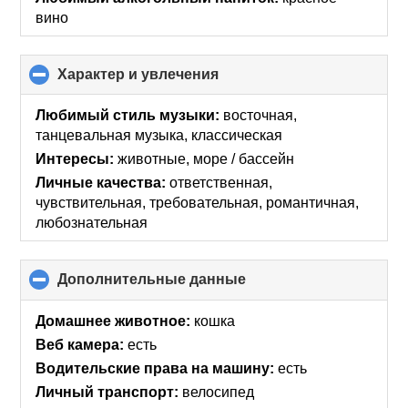
вино
Характер и увлечения
click
to
collapse
Любимый стиль музыки:
восточная,
contents
танцевальная музыка, классическая
Интересы:
животные, море / бассейн
Личные качества:
ответственная,
чувствительная, требовательная, романтичная,
любознательная
Дополнительные данные
click
to
collapse
Домашнее животное:
кошка
contents
Веб камера:
есть
Водительские права на машину:
есть
Личный транспорт:
велосипед