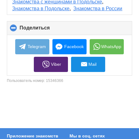
collapse
Знакомства с женщинами в Подольске
,
contents
Знакомства в Подольске
,
Знакомства в России
Поделиться
click
to
collapse
contents
Telegram
Facebook
WhatsApp
Viber
Mail
Пользователь номер:
15346366
Приложение знакомств
Мы в соц. сетях