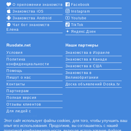
О приложении знакомств
Facebook
Знакомства iOS
Instagram
Знакомства Android
Youtube
Чат бот знакомств
TikTok
Елена
Яндекс.Дзен
Rusdate.net
Наши партнеры
Условия
Знакомства в Израиле
Политика
Знакомства в Канаде
конфиденциальности
Знакомства в США
Помощь
Знакомства в
Пишут о нас
Великобритании
Контакты
Доска объявлений Doska.tv
Партнерам
Полная версия
Отзывы клиентов
Для людей с
ограниченными
возможностями
Этот сайт использует файлы cookies, для того, чтобы улучшить ваш
опыт его использования. Продолжив, вы соглашаетесь с нашей
Languages
политикой конфиденциальности
, включая использование файлов