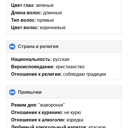
Цвет глаз:
зеленые
Длина волос:
длинные
Тип волос:
прямые
Цвет волос:
коричневые
Страна и религия
click
to
collapse
Национальность:
русская
contents
Вероисповедание:
христианство
Отношение к религии:
соблюдаю традиции
Привычки
click
to
collapse
Режим дня:
"жаворонок"
contents
Отношение к курению:
не курю
Отношение к алкоголю:
изредка
Любимый алкогольный напиток:
красное