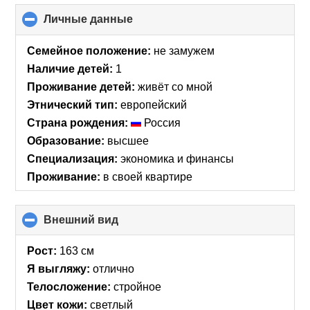
Личные данные
click
to
collapse
Семейное положение:
не замужем
contents
Наличие детей:
1
Проживание детей:
живёт со мной
Этнический тип:
европейский
Страна рождения:
Россия
Образование:
высшее
Специализация:
экономика и финансы
Проживание:
в своей квартире
Внешний вид
click
to
collapse
Рост:
163 см
contents
Я выгляжу:
отлично
Телосложение:
стройное
Цвет кожи:
светлый