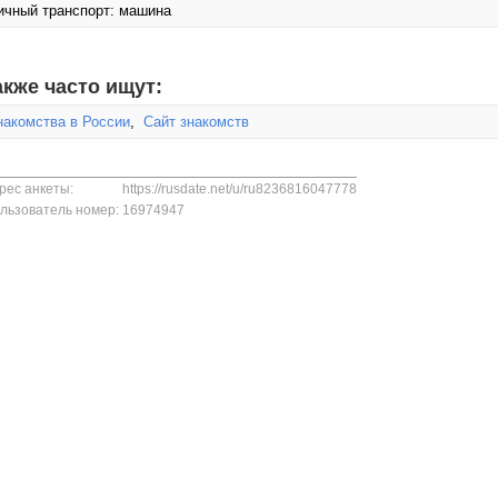
ичный транспорт: машина
акже часто ищут:
накомства в России
,
Сайт знакомств
рес анкеты:
https://rusdate.net/u/ru8236816047778
льзователь номер:
16974947