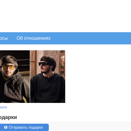
осы
Об отношениях
фото
одарки
Отправить подарок