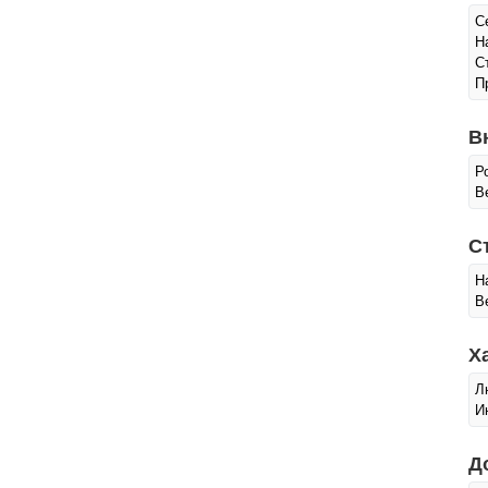
С
Н
С
П
В
Р
Ве
С
Н
В
Х
Л
И
Д