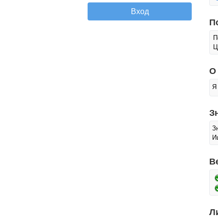
П
П
Ц
О
Я
З
З
И
В
Л