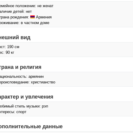
емейное положение: не женат
аличие детей: нет
трана рождения:
Армения
роживание: в частном доме
нешний вид
ост: 190 см
с: 90 кг
трана и религия
ациональность: армянин
ероисповедание: христианство
арактер и увлечения
юбимый стиль музыки: рэп
нтересы: спорт
ополнительные данные