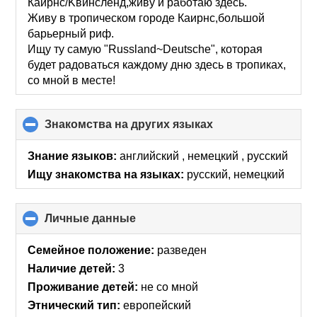
Кaирнс/Kвинсленд,живу и работаю здесь.
Живу в тропическом городе Кaирнс,большой
барьерный риф.
Ищу ту самую "Russland~Deutsche", которая
будет радоваться каждому дню здесь в тропиках,
со мной в месте!
Знакомства на других языках
click
to
collapse
Знание языков:
английский , немецкий , русский
contents
Ищу знакомства на языках:
русский, немецкий
Личные данные
click
to
collapse
Семейное положение:
разведен
contents
Наличие детей:
3
Проживание детей:
не со мной
Этнический тип:
европейский