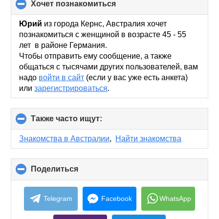
хочет познакомиться
click
to
collapse
Юрий
из города Кернс, Австралия хочет
contents
познакомиться с женщиной в возрасте 45 - 55
лет в районе Германия.
Чтобы отправить ему сообщение, а также
общаться с тысячами других пользователей, вам
надо
войти в сайт
(если у вас уже есть анкета)
или
зарегистрироваться
.
Также часто ищут:
click
to
collapse
Знакомства в Австралии
,
Найти знакомства
contents
Поделиться
click
to
collapse
contents
Telegram
Facebook
WhatsApp