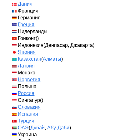
Дания
Франция
Германия
Греция
Нидерланды
Гонконг()
Индонезия(Денпасар, Джакарта)
Япония
Казахстан
(
Алматы
)
Латвия
Монако
Норвегия
Польша
Россия
Сингапур()
Словакия
Испания
Турция
ОАЭ
(
Дубай
,
Абу-Даби
)
Украина