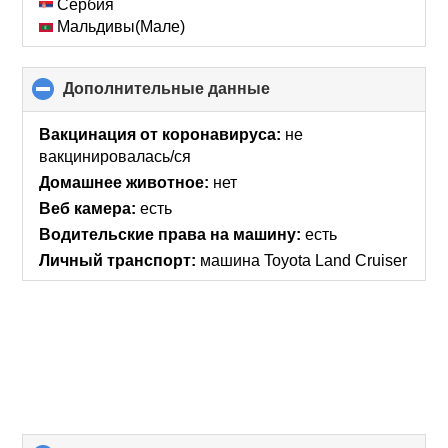
Сербия
Мальдивы(Мале)
Дополнительные данные
click
to
collapse
Вакцинация от коронавируса:
не
contents
вакцинировалась/ся
Домашнее животное:
нет
Веб камера:
есть
Водительские права на машину:
есть
Личный транспорт:
машина Toyota Land Cruiser