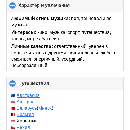
Характер и увлечения
click
to
collapse
Любимый стиль музыки:
поп, танцевальная
contents
музыка
Интересы:
кино, музыка, спорт, путешествия,
танцы, море / бассейн
Личные качества:
ответственный, уверен в
себе, считаюсь с другими, общительный, люблю
смеяться, энергичный, усердный,
небезразличный
Путешествия
click
to
collapse
Австралия
contents
Австрия
Беларусь
(
Минск
)
Бельгия
Хорватия
Чехия