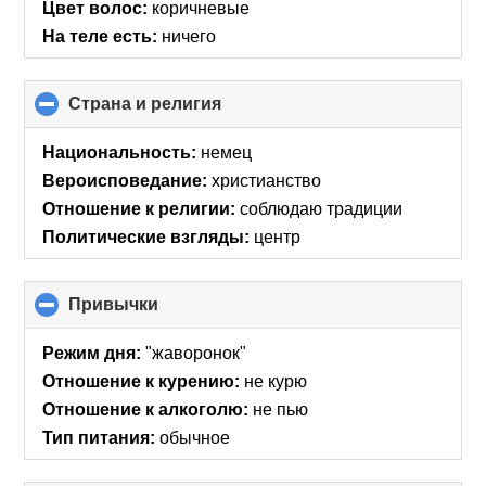
Цвет волос:
коричневые
На теле есть:
ничего
Страна и религия
click
to
collapse
Национальность:
немец
contents
Вероисповедание:
христианство
Отношение к религии:
соблюдаю традиции
Политические взгляды:
центр
Привычки
click
to
collapse
Режим дня:
"жаворонок"
contents
Отношение к курению:
не курю
Отношение к алкоголю:
не пью
Тип питания:
обычное