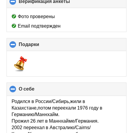
Верификация анкеты
click
to
collapse
Фото проверены
contents
Email подтвержден
Подарки
click
to
collapse
contents
О себе
click
to
collapse
Родился в России/Сибирь,жили в
contents
Казахстане,потом переехали 1976 году в
Германию/Маннхайм.
Прожил 26 лет в Маннхайме/Германия.
2002 переехал в Австралию/Cairns/