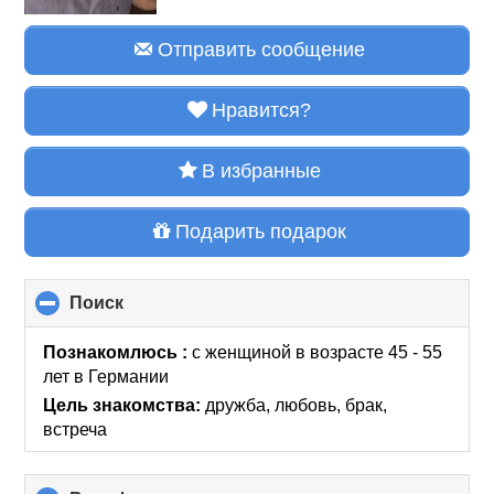
Отправить сообщение
Нравится?
В избранные
Подарить подарок
Поиск
click
to
collapse
Познакомлюсь :
с женщиной в возрасте 45 - 55
contents
лет
в Германии
Цель знакомства:
дружба, любовь, брак,
встреча