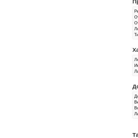
П
Р
О
О
Л
Т
Х
Л
И
Л
Д
Д
В
В
Л
Т