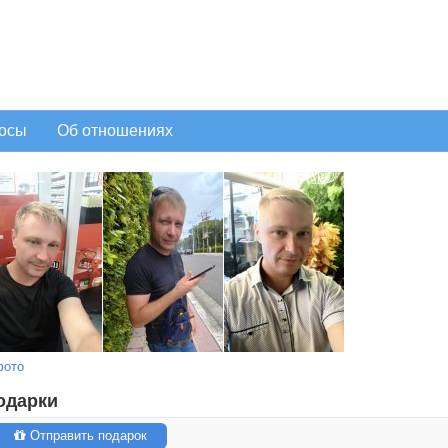
осы
Об отношениях
фото
одарки
Отправить подарок