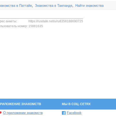
накомства в Паттайе
,
Знакомства в Таиланде
,
Найти знакомства
рес анкеты:
https://rusdate.net/u/ru8358188690725
льзователь номер:
15881635
РИЛОЖЕНИЕ ЗНАКОМСТВ
МЫ В СОЦ. СЕТЯХ
О приложении знакомств
Facebook