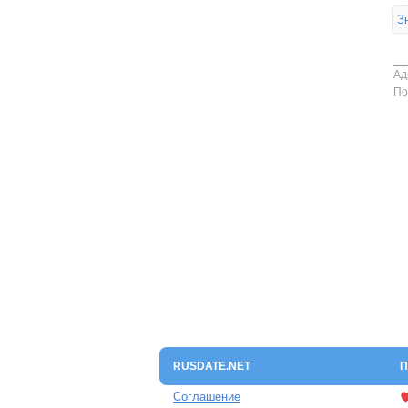
З
Ад
По
RUSDATE.NET
П
Соглашение