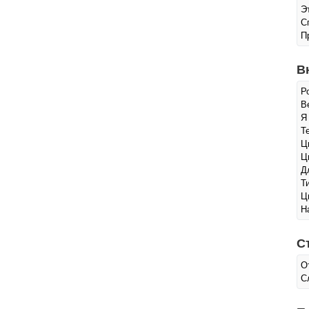
Э
С
П
В
Р
Ве
Я
Т
Ц
Ц
Д
Т
Ц
Н
С
О
С