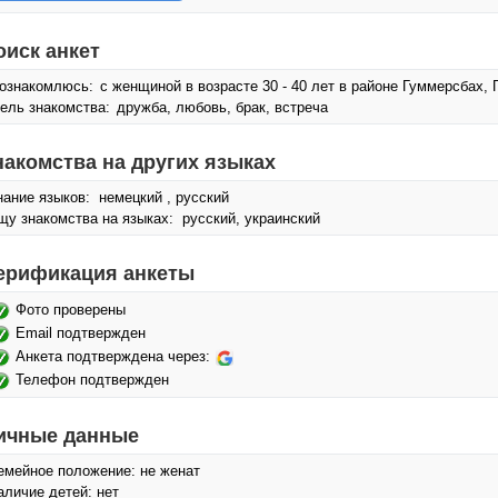
оиск анкет
ознакомлюсь:
с женщиной в возрасте 30 - 40 лет в районе Гуммерсбах, 
ель знакомства:
дружба, любовь, брак, встреча
накомства на других языках
нание языков: немецкий , русский
щу знакомства на языках: русский, украинский
ерификация анкеты
Фото проверены
Email подтвержден
Анкета подтверждена через:
Телефон подтвержден
ичные данные
емейное положение: не женат
аличие детей: нет