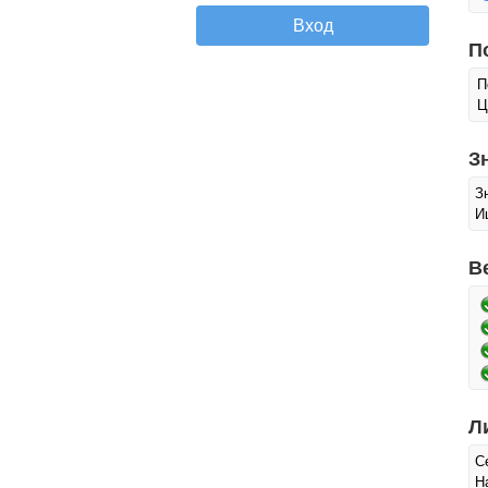
П
П
Ц
З
З
И
В
Л
С
Н