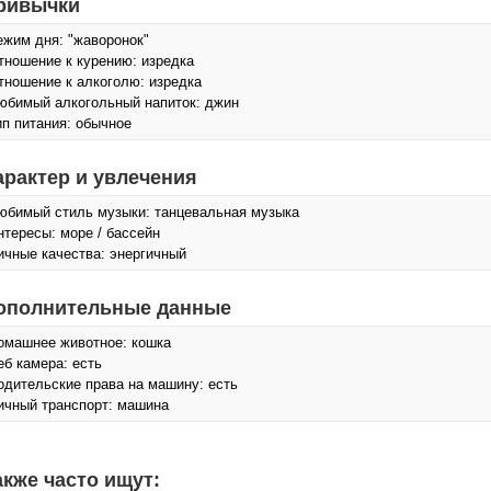
ривычки
ежим дня: "жаворонок"
тношение к курению: изредка
тношение к алкоголю: изредка
юбимый алкогольный напиток: джин
ип питания: обычное
арактер и увлечения
юбимый стиль музыки: танцевальная музыка
нтересы: море / бассейн
ичные качества: энергичный
ополнительные данные
омашнее животное: кошка
еб камера: есть
одительские права на машину: есть
ичный транспорт: машина
акже часто ищут: