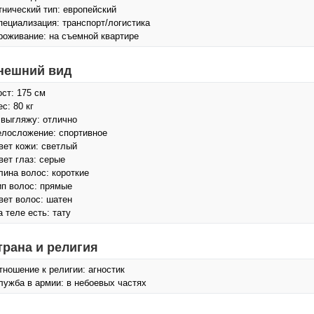
тнический тип: европейский
пециализация: транспорт/логистика
роживание: на съемной квартире
нешний вид
ост: 175 см
с: 80 кг
 выгляжу: отлично
елосложение: спортивное
вет кожи: светлый
вет глаз: серые
лина волос: короткие
ип волос: прямые
вет волос: шатен
а теле есть: тату
трана и религия
тношение к религии: агностик
лужба в армии: в небоевых частях