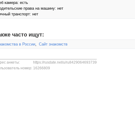
еб камера: есть
одительские права на машину: нет
ичный транспорт: нет
акже часто ищут:
накомства в России
,
Сайт знакомств
рес анкеты:
https://rusdate.net/u/ru8429064693739
льзователь номер:
16266809