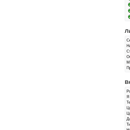
Л
С
Н
С
О
М
П
В
Р
Я
Т
Ц
Ц
Д
Т
Н