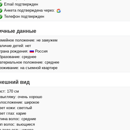
Email подтвержден
Анкета подтверждена через:
Телефон подтвержден
ичные данные
емейное положение: не замужем
аличие детей: нет
трана рождения:
Россия
бразование: среднее
атериальное положение: среднее
роживание: на съемной квартире
нешний вид
ост: 170 см
 выгляжу: очень хорошо
елосложение: широкое
вет кожи: светлый
вет глаз: карие
лина волос: средние
ип волос: вьющиеся
а теле есть: ничего