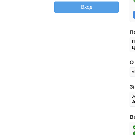
П
П
Ц
О
М
З
З
И
В