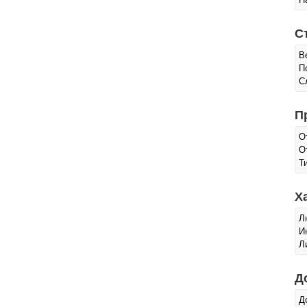
С
В
П
С
П
О
О
Т
Х
Л
И
Л
Д
Д