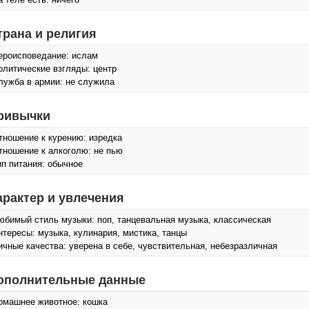
трана и религия
ероисповедание: ислам
олитические взгляды: центр
лужба в армии: не служила
ривычки
тношение к курению: изредка
тношение к алкоголю: не пью
ип питания: обычное
арактер и увлечения
юбимый стиль музыки: поп, танцевальная музыка, классическая
нтересы: музыка, кулинария, мистика, танцы
ичные качества: уверена в себе, чувствительная, небезразличная
ополнительные данные
омашнее животное: кошка