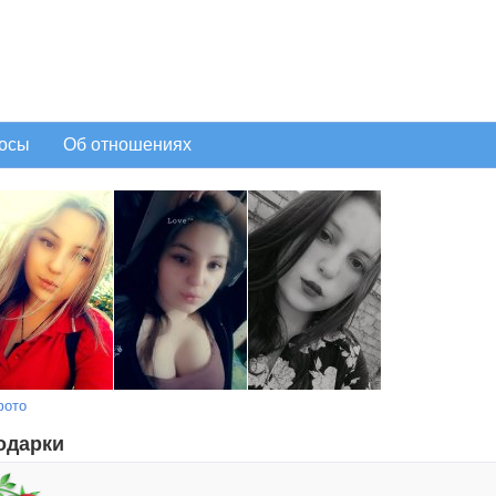
осы
Об отношениях
фото
одарки