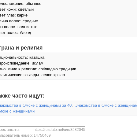
елосложение: обычное
вет кожи: светлый
вет глаз: карие
лина волос: средние
ип волос: волнистые
вет волос: блонд
трана и религия
ациональность: казашка
ероисповедание: ислам
тношение к религии: соблюдаю традиции
олитические взгляды: левое крыло
акже часто ищут:
накомства в Омске с женщинами за 40
,
Знакомства в Омске с женщинам
мске с женщинами
рес анкеты:
https://rusdate.net/u/ru8582045
льзователь номер:
14750469