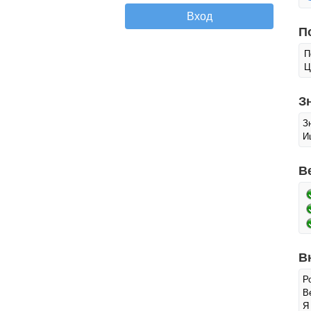
П
П
Ц
З
З
И
В
В
Р
Ве
Я