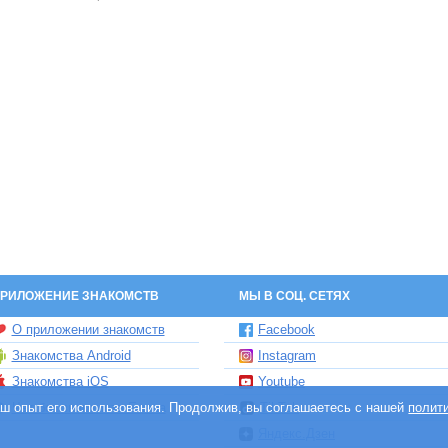
РИЛОЖЕНИЕ ЗНАКОМСТВ
МЫ В СОЦ. СЕТЯХ
О приложении знакомств
Facebook
Знакомства Android
Instagram
Знакомства iOS
Youtube
ваш опыт его использования. Продолжив, вы соглашаетесь с нашей
Чат бот знакомств Елена
TikTok
полит
Яндекс.Дзен