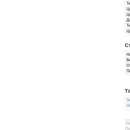
Т
Ц
Ц
Д
Т
Ц
С
Н
В
О
П
Т
З
О
Ад
По