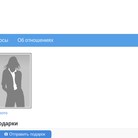
осы
Об отношениях
фото
одарки
Отправить подарок