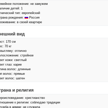
емейное положение: не замужем
аличие детей: 1
тнический тип: европейский
трана рождения:
Россия
роживание: в своей квартире
нешний вид
ост: 170 см
с: 70 кг
 выгляжу: отлично
елосложение: стройное
вет кожи: светлый
вет глаз: карие
лина волос: длинные
ип волос: прямые
вет волос: шатен
трана и религия
ероисповедание: христианство
тношение к религии: соблюдаю традиции
лужба в армии: не служила