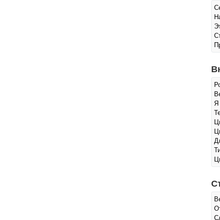
С
Н
Э
С
П
В
Р
Ве
Я
Т
Ц
Ц
Д
Т
Ц
С
В
О
С