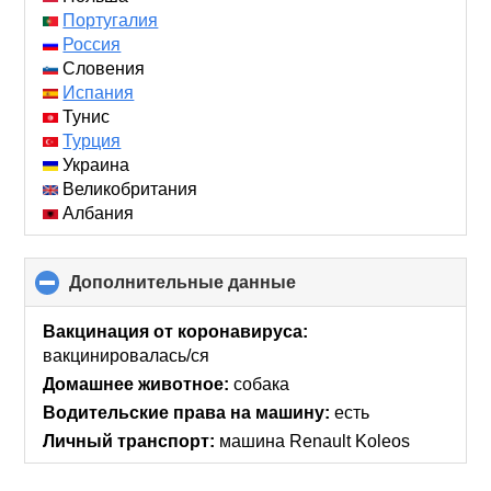
Португалия
Россия
Словения
Испания
Тунис
Турция
Украина
Великобритания
Албания
Дополнительные данные
click
to
collapse
Вакцинация от коронавируса:
contents
вакцинировалась/ся
Домашнее животное:
собака
Водительские права на машину:
есть
Личный транспорт:
машина Renault Koleos