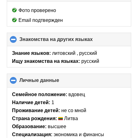
to
collapse
Фото проверено
contents
Email подтвержден
Знакомства на других языках
click
to
collapse
Знание языков:
литовский , русский
contents
Ищу знакомства на языках:
русский
Личные данные
click
to
collapse
Семейное положение:
вдовец
contents
Наличие детей:
1
Проживание детей:
не со мной
Страна рождения:
Литва
Образование:
высшее
Специализация:
экономика и финансы