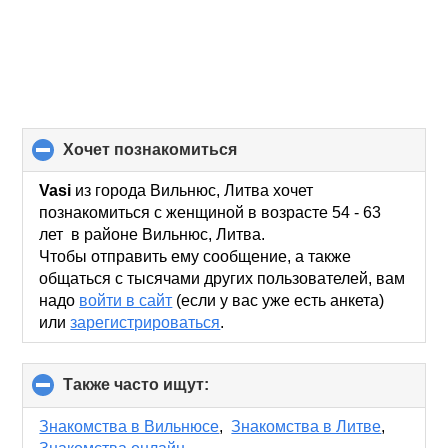
хочет познакомиться
click
to
collapse
Vasi
из города Вильнюс, Литва хочет
contents
познакомиться с женщиной в возрасте 54 - 63
лет в районе Вильнюс, Литва.
Чтобы отправить ему сообщение, а также
общаться с тысячами других пользователей, вам
надо
войти в сайт
(если у вас уже есть анкета)
или
зарегистрироваться
.
Также часто ищут:
click
to
collapse
Знакомства в Вильнюсе
,
Знакомства в Литве
,
contents