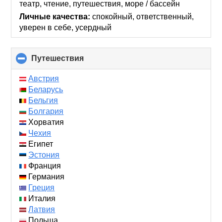
театр, чтение, путешествия, море / бассейн
Личные качества:
спокойный, ответственный,
уверен в себе, усердный
Путешествия
click
to
collapse
Австрия
contents
Беларусь
Бельгия
Болгария
Хорватия
Чехия
Египет
Эстония
Франция
Германия
Греция
Италия
Латвия
Польша