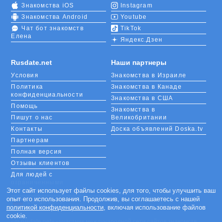
Знакомства iOS
Instagram
Знакомства Android
Youtube
Чат бот знакомств
TikTok
Елена
Яндекс.Дзен
Rusdate.net
Наши партнеры
Условия
Знакомства в Израиле
Политика
Знакомства в Канаде
конфиденциальности
Знакомства в США
Помощь
Знакомства в
Пишут о нас
Великобритании
Контакты
Доска объявлений Doska.tv
Партнерам
Полная версия
Отзывы клиентов
Для людей с
ограниченными
возможностями
Этот сайт использует файлы cookies, для того, чтобы улучшить ваш
опыт его использования. Продолжив, вы соглашаетесь с нашей
Languages
политикой конфиденциальности
, включая использование файлов
cookie.
«m.rusdate.net» - участник международной сети сайтов знакомств,