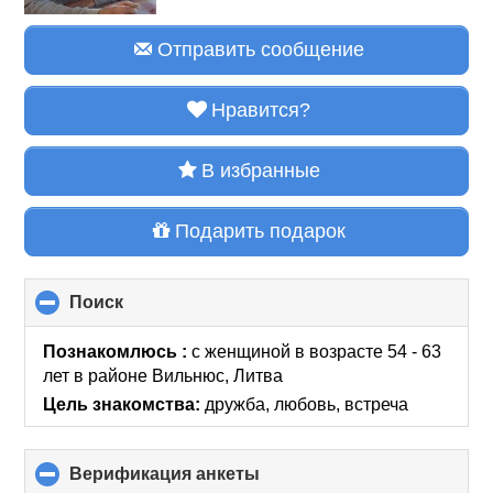
Отправить сообщение
Нравится?
В избранные
Подарить подарок
Поиск
click
to
collapse
Познакомлюсь :
с женщиной в возрасте 54 - 63
contents
лет
в районе
Вильнюс, Литва
Цель знакомства:
дружба, любовь, встреча
Верификация анкеты
click