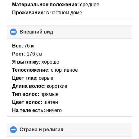
Материальное положение:
среднее
Проживание:
в частном доме
Внешний вид
click
to
collapse
Вес:
76 кг
contents
Рост:
176 см
Я выгляжу:
хорошо
Телосложение:
спортивное
Цвет глаз:
серые
Длина волос:
короткие
Тип волос:
прямые
Цвет волос:
шатен
На теле есть:
ничего
Страна и религия
click
to