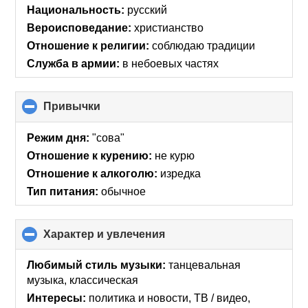
collapse
Национальность:
русский
contents
Вероисповедание:
христианство
Отношение к религии:
соблюдаю традиции
Служба в армии:
в небоевых частях
Привычки
click
to
collapse
Режим дня:
"сова"
contents
Отношение к курению:
не курю
Отношение к алкоголю:
изредка
Тип питания:
обычное
Характер и увлечения
click
to
collapse
Любимый стиль музыки:
танцевальная
contents
музыка, классическая
Интересы:
политика и новости, ТВ / видео,