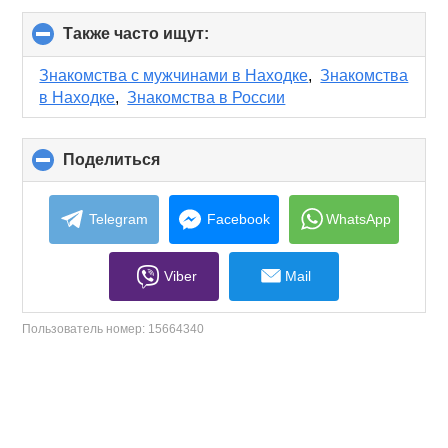
Также часто ищут:
click
to
collapse
Знакомства с мужчинами в Находке
,
Знакомства
contents
в Находке
,
Знакомства в России
Поделиться
click
to
collapse
contents
Telegram
Facebook
WhatsApp
Viber
Mail
Пользователь номер:
15664340