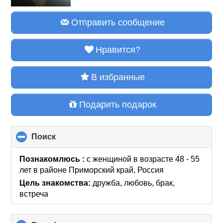
Отправить сообщение
Нравится?
В избранные
Подарить подарок
Поиск
click
to
collapse
Познакомлюсь :
с женщиной в возрасте 48 - 55
contents
лет
в районе
Приморский край, Россия
Цель знакомства:
дружба, любовь, брак,
встреча