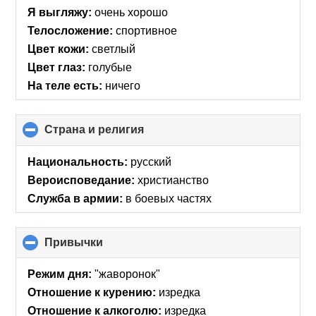
Я выгляжу:
очень хорошо
Телосложение:
спортивное
Цвет кожи:
светлый
Цвет глаз:
голубые
На теле есть:
ничего
Страна и религия
click
to
collapse
Национальность:
русский
contents
Вероисповедание:
христианство
Служба в армии:
в боевых частях
Привычки
click
to
collapse
Режим дня:
"жаворонок"
contents
Отношение к курению:
изредка
Отношение к алкоголю:
изредка