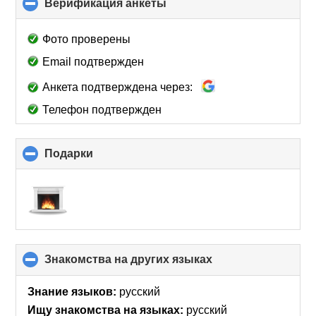
Верификация анкеты
click
to
collapse
Фото проверены
contents
Email подтвержден
Анкета подтверждена через:
Телефон подтвержден
Подарки
click
to
collapse
contents
Знакомства на других языках
click
to
collapse
Знание языков:
русский
contents
Ищу знакомства на языках:
русский