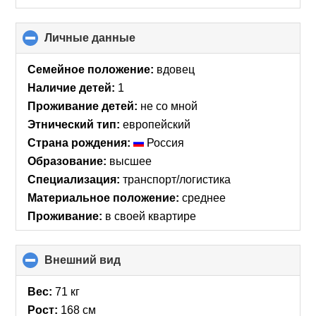
Личные данные
click
to
collapse
Семейное положение:
вдовец
contents
Наличие детей:
1
Проживание детей:
не со мной
Этнический тип:
европейский
Страна рождения:
Россия
Образование:
высшее
Специализация:
транспорт/логистика
Материальное положение:
среднее
Проживание:
в своей квартире
Внешний вид
click
to
collapse
Вес:
71 кг
contents
Рост:
168 см