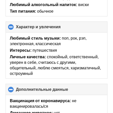
Любимый алкогольный напиток:
виски
Тип питания:
обычное
Характер и увлечения
click
to
collapse
Любимый стиль музыки:
поп, рок, рэп,
contents
электронная, классическая
Интересы:
путешествия
Личные качества:
спокойный, ответственный,
уверен в себе, считаюсь с другими,
общительный, люблю смеяться, харизматичный,
остроумный
Дополнительные данные
click
to
collapse
Вакцинация от коронавируса:
не
contents
вакцинировалась/ся
Домашнее животное:
нет