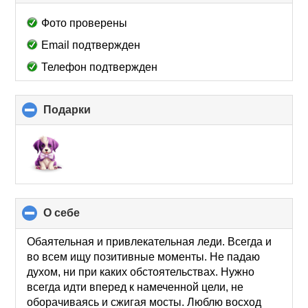
to
collapse
Фото проверены
contents
Email подтвержден
Телефон подтвержден
Подарки
click
to
collapse
contents
О себе
click
to
collapse
Обаятельная и привлекательная леди. Всегда и
contents
во всем ищу позитивные моменты. Не падаю
духом, ни при каких обстоятельствах. Нужно
всегда идти вперед к намеченной цели, не
оборачиваясь и сжигая мосты. Люблю восход