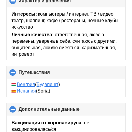
Характер и увлечения
click
to
collapse
Интересы:
компьютеры / интернет, ТВ / видео,
contents
театр, шоппинг, кафе / рестораны, ночные клубы,
искусcтво
Личные качества:
ответственная, люблю
перемены, уверена в себе, считаюсь с другими,
общительная, люблю смеяться, харизматичная,
интроверт
Путешествия
click
to
collapse
Венгрия
(
Будапешт
)
contents
Испания
(Soria)
Дополнительные данные
click
to
collapse
Вакцинация от коронавируса:
не
contents
вакцинировалась/ся