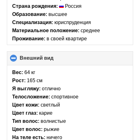
Страна рождения:
Россия
Образование:
высшее
Специализация:
юриспруденция
Материальное положение:
среднее
Проживание:
в своей квартире
Внешний вид
click
to
collapse
Вес:
64 кг
contents
Рост:
165 см
Я выгляжу:
отлично
Телосложение:
спортивное
Цвет кожи:
светлый
Цвет глаз:
карие
Тип волос:
волнистые
Цвет волос:
рыжие
На теле есть:
ничего