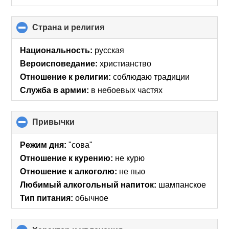
Страна и религия
click
to
collapse
Национальность:
русская
contents
Вероисповедание:
христианство
Отношение к религии:
соблюдаю традиции
Служба в армии:
в небоевых частях
Привычки
click
to
collapse
Режим дня:
"сова"
contents
Отношение к курению:
не курю
Отношение к алкоголю:
не пью
Любимый алкогольный напиток:
шампанское
Тип питания:
обычное