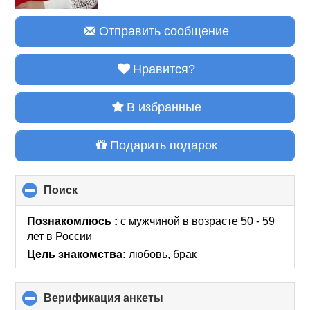
Отправить сообщение
Нравится?
В избранные
Подарить подарок
Поиск
click
to
collapse
Познакомлюсь :
с мужчиной в возрасте 50 - 59
contents
лет
в России
Цель знакомства:
любовь, брак
Верификация анкеты
click