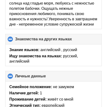
солнца над гладью моря, любуюсь с нежностью
полетом бабочки. Ощущать нежные
прикосновения любимого, понимать свою
важность и нужность! Уверенность в завтрашнем
дне - непременное условие супружеской жизни
Знакомства на других языках
click
to
collapse
Знание языков:
английский , русский
contents
Ищу знакомства на языках:
русский,
английский
Личные данные
click
to
collapse
Семейное положение:
не замужем
contents
Наличие детей:
1
Проживание детей:
живёт со мной
Этнический тип:
европейский