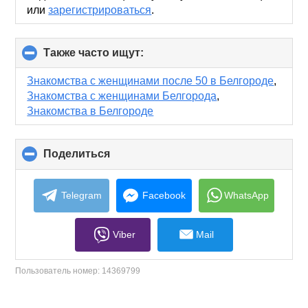
или
зарегистрироваться
.
Также часто ищут:
click
to
collapse
Знакомства с женщинами после 50 в Белгороде
,
contents
Знакомства с женщинами Белгорода
,
Знакомства в Белгороде
Поделиться
click
to
collapse
contents
Telegram
Facebook
WhatsApp
Viber
Mail
Пользователь номер:
14369799