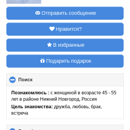
Отправить сообщение
Нравится?
В избранные
Подарить подарок
Поиск
click
to
collapse
Познакомлюсь :
с женщиной в возрасте 45 - 55
contents
лет
в районе
Нижний Новгород, Россия
Цель знакомства:
дружба, любовь, брак,
встреча