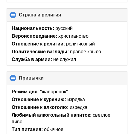
Страна и религия
click
to
collapse
Национальность:
русский
contents
Вероисповедание:
христианство
Отношение к религии:
религиозный
Политические взгляды:
правое крыло
Служба в армии:
не служил
Привычки
click
to
collapse
Режим дня:
"жаворонок"
contents
Отношение к курению:
изредка
Отношение к алкоголю:
изредка
Любимый алкогольный напиток:
светлое
пиво
Тип питания:
обычное