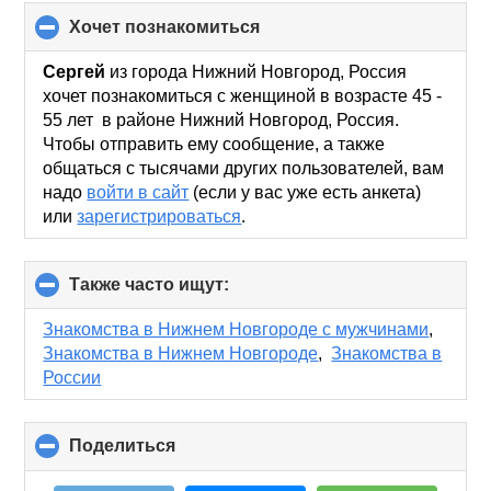
хочет познакомиться
click
to
collapse
Сергей
из города Нижний Новгород, Россия
contents
хочет познакомиться с женщиной в возрасте 45 -
55 лет в районе Нижний Новгород, Россия.
Чтобы отправить ему сообщение, а также
общаться с тысячами других пользователей, вам
надо
войти в сайт
(если у вас уже есть анкета)
или
зарегистрироваться
.
Также часто ищут:
click
to
collapse
Знакомства в Нижнем Новгороде с мужчинами
,
contents
Знакомства в Нижнем Новгороде
,
Знакомства в
России
Поделиться
click
to
collapse