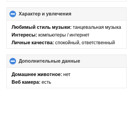
Характер и увлечения
click
to
collapse
Любимый стиль музыки:
танцевальная музыка
contents
Интересы:
компьютеры / интернет
Личные качества:
спокойный, ответственный
Дополнительные данные
click
to
collapse
Домашнее животное:
нет
contents
Веб камера:
есть