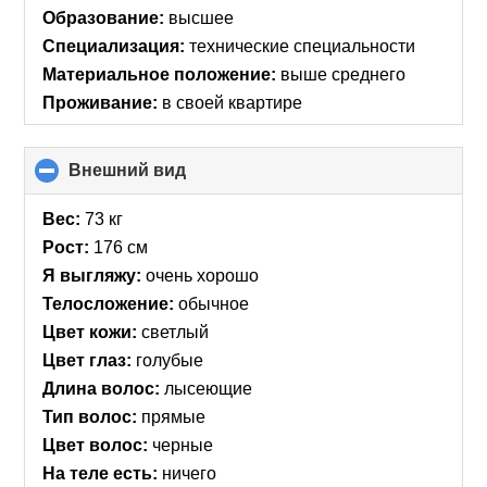
Образование:
высшее
Специализация:
технические специальности
Материальное положение:
выше среднего
Проживание:
в своей квартире
Внешний вид
click
to
collapse
Вес:
73 кг
contents
Рост:
176 см
Я выгляжу:
очень хорошо
Телосложение:
обычное
Цвет кожи:
светлый
Цвет глаз:
голубые
Длина волос:
лысеющие
Тип волос:
прямые
Цвет волос:
черные
На теле есть:
ничего