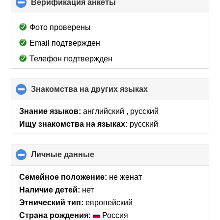
Верификация анкеты
click
to
collapse
Фото проверены
contents
Email подтвержден
Телефон подтвержден
Знакомства на других языках
click
to
collapse
Знание языков:
английский , русский
contents
Ищу знакомства на языках:
русский
Личные данные
click
to
collapse
Семейное положение:
не женат
contents
Наличие детей:
нет
Этнический тип:
европейский
Страна рождения:
Россия