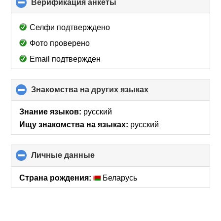
Верификация анкеты
click
to
collapse
Селфи подтверждено
contents
Фото проверено
Email подтвержден
Знакомства на других языках
click
to
collapse
Знание языков:
русский
contents
Ищу знакомства на языках:
русский
Личные данные
click
to
collapse
Страна рождения:
Беларусь
contents