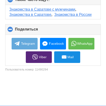
to
collapse
Знакомства в Саратове с мужчинами
,
contents
Знакомства в Саратове
,
Знакомства в России
Поделиться
click
to
collapse
contents
Telegram
Facebook
WhatsApp
Viber
Mail
Пользователь номер:
11490294