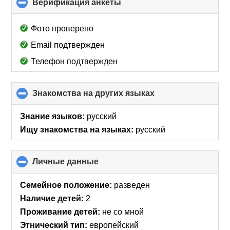
Верификация анкеты
click
to
collapse
Фото проверено
contents
Email подтвержден
Телефон подтвержден
Знакомства на других языках
click
to
collapse
Знание языков:
русский
contents
Ищу знакомства на языках:
русский
Личные данные
click
to
collapse
Семейное положение:
разведен
contents
Наличие детей:
2
Проживание детей:
не со мной
Этнический тип:
европейский