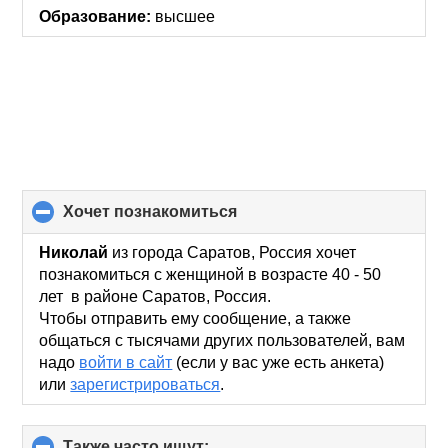
Образование:
высшее
хочет познакомиться
click
to
collapse
Николай
из города Саратов, Россия хочет
contents
познакомиться с женщиной в возрасте 40 - 50
лет в районе Саратов, Россия.
Чтобы отправить ему сообщение, а также
общаться с тысячами других пользователей, вам
надо
войти в сайт
(если у вас уже есть анкета)
или
зарегистрироваться
.
Также часто ищут:
click