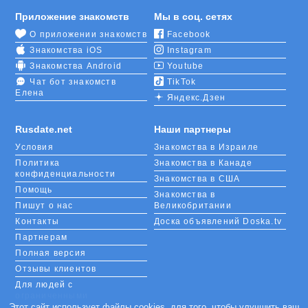
Приложение знакомств
Мы в соц. сетях
О приложении знакомств
Facebook
Знакомства iOS
Instagram
Знакомства Android
Youtube
Чат бот знакомств
TikTok
Елена
Яндекс.Дзен
Rusdate.net
Наши партнеры
Условия
Знакомства в Израиле
Политика
Знакомства в Канаде
конфиденциальности
Знакомства в США
Помощь
Знакомства в
Пишут о нас
Великобритании
Контакты
Доска объявлений Doska.tv
Партнерам
Полная версия
Отзывы клиентов
Для людей с
ограниченными
возможностями
Этот сайт использует файлы cookies, для того, чтобы улучшить ваш