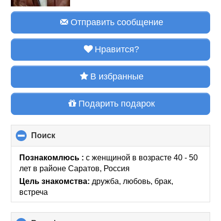
Отправить сообщение
Нравится?
В избранные
Подарить подарок
Поиск
click
to
collapse
Познакомлюсь :
с женщиной в возрасте 40 - 50
contents
лет
в районе
Саратов, Россия
Цель знакомства:
дружба, любовь, брак,
встреча