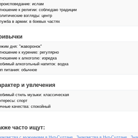
ероисповедание: ислам
тношение к религии: соблюдаю традиции
олитические взгляды: центр
лужба в армии: в боевых частях
ривычки
ежим дня: "жаворонок"
тношение к курению: регулярно
тношение к алкоголю: изредка
юбимый алкогольный напиток: водка
ип питания: обычное
арактер и увлечения
юбимый стиль музыки: классическая
нтересы: спорт
ичные качества: спокойный
акже часто ищут:
накомства с мужчинами в Нур-Султане
,
Знакомства в Нур-Султане
,
Зна