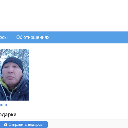
осы
Об отношениях
фото
одарки
Отправить подарок