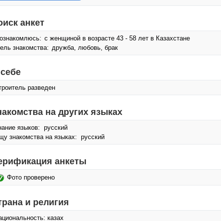
оиск анкет
ознакомлюсь:
с женщиной в возрасте 43 - 58 лет в Казахстане
ель знакомства:
дружба, любовь, брак
 себе
троитель разведен
накомства на других языках
нание языков: русский
щу знакомства на языках: русский
ерификация анкеты
Фото проверено
трана и религия
ациональность: казах