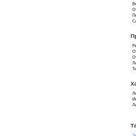
В
О
П
С
П
Р
О
О
Л
Т
Х
Л
И
Л
Т
З