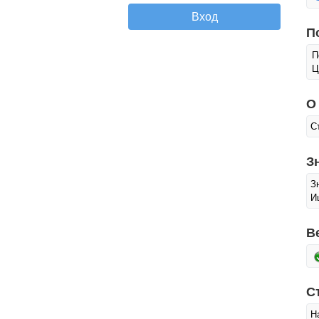
П
П
Ц
О
С
З
З
И
В
С
Н