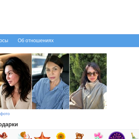
осы
Об отношениях
 фото
одарки