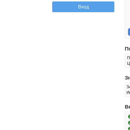
П
П
Ц
З
З
И
В