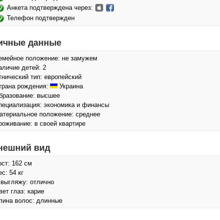
Анкета подтверждена через:
Телефон подтвержден
ичные данные
емейное положение: не замужем
аличие детей: 2
тнический тип: европейский
трана рождения:
Украина
бразование: высшее
пециализация: экономика и финансы
атериальное положение: среднее
роживание: в своей квартире
нешний вид
ост: 162 см
с: 54 кг
 выгляжу: отлично
вет глаз: карие
лина волос: длинные