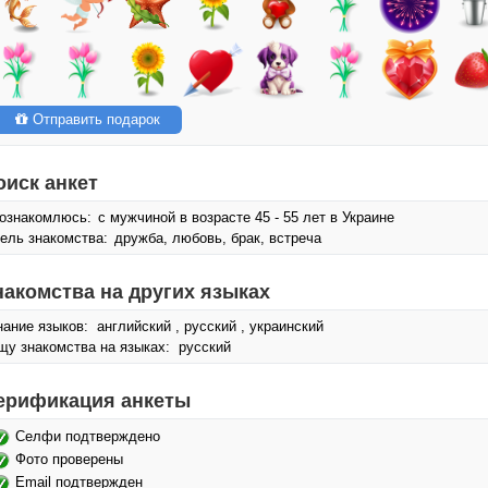
Отправить подарок
оиск анкет
ознакомлюсь:
с мужчиной в возрасте 45 - 55 лет в Украине
ель знакомства:
дружба, любовь, брак, встреча
накомства на других языках
нание языков: английский , русский , украинский
щу знакомства на языках: русский
ерификация анкеты
Селфи подтверждено
Фото проверены
Email подтвержден