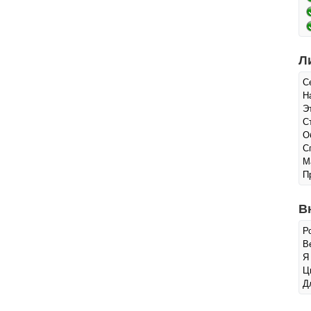
Л
С
Н
Э
С
О
С
М
П
В
Р
Ве
Я
Ц
Д