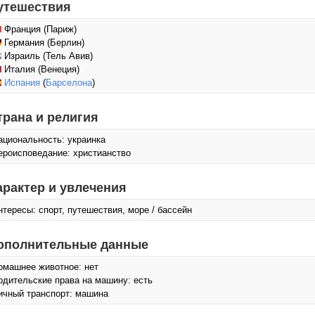
утешествия
Франция (Париж)
Германия (Берлин)
Израиль (Тель Авив)
Италия (Венеция)
Испания
(
Барселона
)
трана и религия
ациональность: украинка
ероисповедание: христианство
арактер и увлечения
нтересы: спорт, путешествия, море / бассейн
ополнительные данные
омашнее животное: нет
одительские права на машину: есть
ичный транспорт: машина