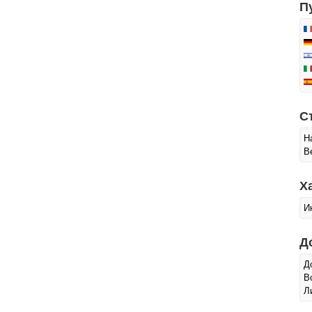
П
С
Н
В
Х
И
Д
Д
В
Л