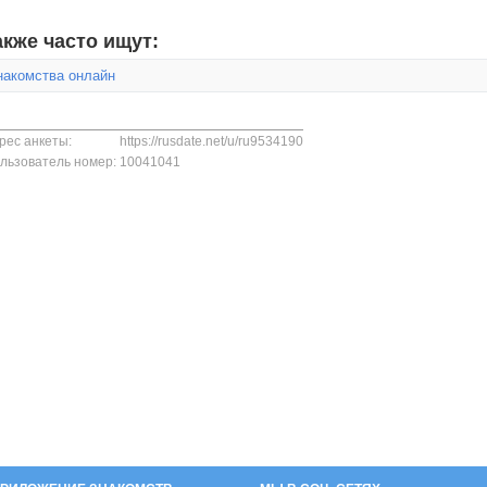
акже часто ищут:
накомства онлайн
рес анкеты:
https://rusdate.net/u/ru9534190
льзователь номер:
10041041