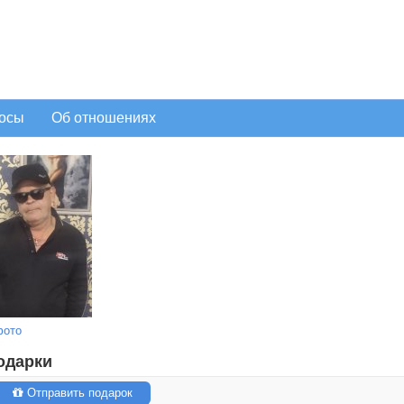
осы
Об отношениях
фото
одарки
Отправить подарок