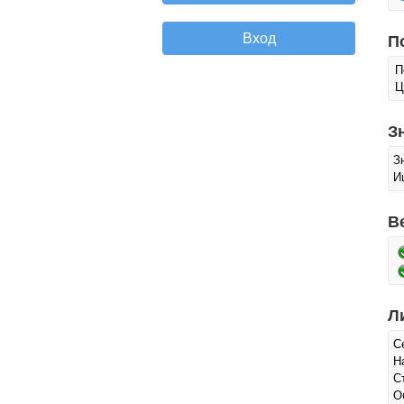
П
П
Ц
З
З
И
В
Л
С
Н
С
О