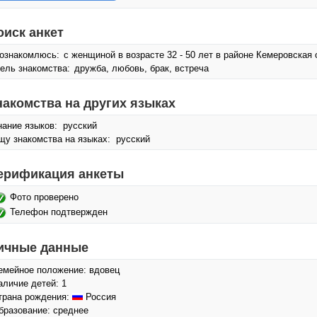
оиск анкет
ознакомлюсь:
с женщиной в возрасте 32 - 50 лет в районе Кемеровская 
ель знакомства:
дружба, любовь, брак, встреча
накомства на других языках
нание языков: русский
щу знакомства на языках: русский
ерификация анкеты
Фото проверено
Телефон подтвержден
ичные данные
емейное положение: вдовец
аличие детей: 1
трана рождения:
Россия
бразование: среднее