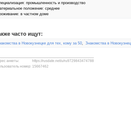
пециализация: промышленность и производство
атериальное положение: среднее
роживание: в частном доме
акже часто ищут:
накомства в Новокузнецке для тех, кому за 50
,
Знакомства в Новокузнец
рес анкеты:
https://rusdate.net/u/ru9729843474788
льзователь номер:
15667462