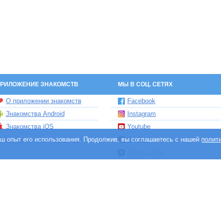
РИЛОЖЕНИЕ ЗНАКОМСТВ
МЫ В СОЦ. СЕТЯХ
О приложении знакомств
Facebook
Знакомства Android
Instagram
Знакомства iOS
Youtube
ваш опыт его использования. Продолжив, вы соглашаетесь с нашей
Чат бот знакомств Елена
TikTok
полит
Яндекс.Дзен
и сайтов знакомств, принадлежит и управляется компанией DABLTECH LTD, 