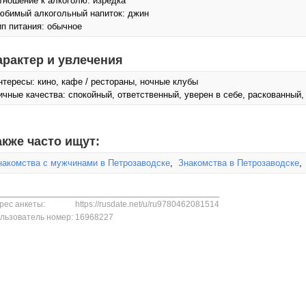
тношение к алкоголю: изредка
юбимый алкогольный напиток: джин
ип питания: обычное
арактер и увлечения
нтересы: кино, кафе / рестораны, ночные клубы
ичные качества: спокойный, ответственный, уверен в себе, раскованный
акже часто ищут:
накомства с мужчинами в Петрозаводске
,
Знакомства в Петрозаводске
рес анкеты:
https://rusdate.net/u/ru9780462081514
льзователь номер:
16968227