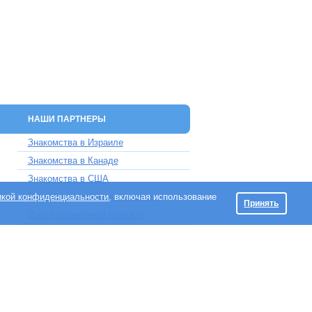
НАШИ ПАРТНЕРЫ
Знакомства в Израиле
Знакомства в Канаде
Знакомства в США
икой конфиденциальности
Знакомства в Великобритании
, включая использование
Принять
Доска объявлений Doska.tv
Maklef 5, Haifa, Israel.