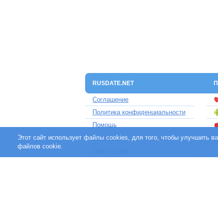
RUSDATE.NET
П
Соглашение
Политика конфиденциальности
Помощь
Этот сайт использует файлы cookies, для того, чтобы улучшить 
Контакты
файлов cookie.
Пишут о нас
Партнерам
Отзывы клиентов
Для людей с ограниченными
возможностями
«rusdate.net» - участник международной сет