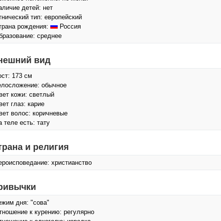
аличие детей: нет
тнический тип: европейский
трана рождения:
Россия
бразование: среднее
нешний вид
ост: 173 см
елосложение: обычное
вет кожи: светлый
вет глаз: карие
вет волос: коричневые
а теле есть: тату
трана и религия
ероисповедание: христианство
ривычки
ежим дня: "сова"
тношение к курению: регулярно