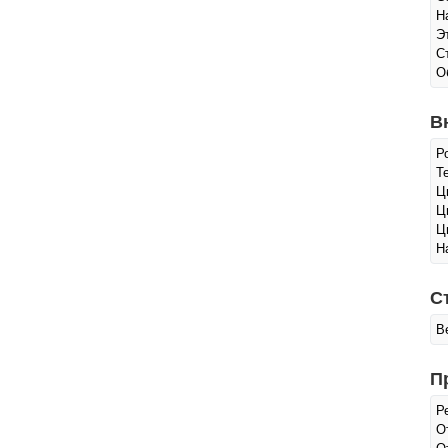
Н
Э
С
О
В
Р
Т
Ц
Ц
Ц
Н
С
В
П
Р
О