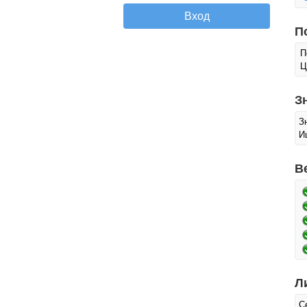
П
П
Ц
З
З
И
В
Л
С