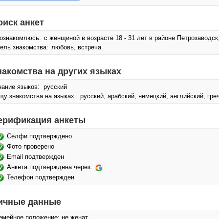
оиск анкет
ознакомлюсь:
с женщиной в возрасте 18 - 31 лет в районе Петрозаводск
ель знакомства:
любовь, встреча
накомства на других языках
нание языков: русский
щу знакомства на языках: русский, арабский, немецкий, английский, греч
ерификация анкеты
Селфи подтверждено
Фото проверено
Email подтвержден
Анкета подтверждена через:
Телефон подтвержден
ичные данные
емейное положение: не женат