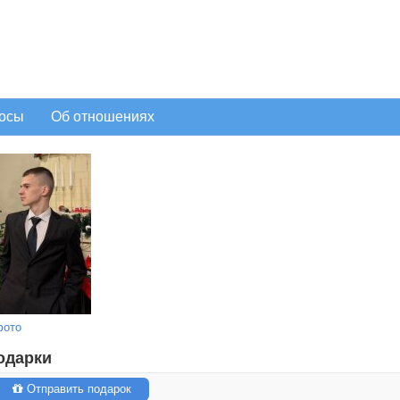
осы
Об отношениях
фото
одарки
Отправить подарок