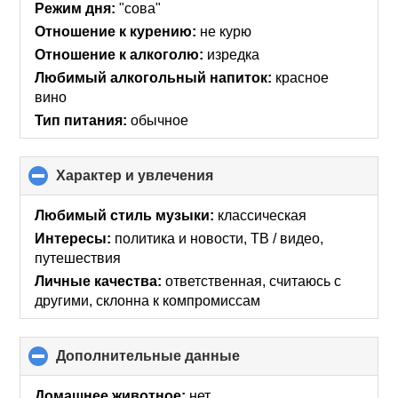
collapse
Режим дня:
"сова"
contents
Отношение к курению:
не курю
Отношение к алкоголю:
изредка
Любимый алкогольный напиток:
красное
вино
Тип питания:
обычное
Характер и увлечения
click
to
collapse
Любимый стиль музыки:
классическая
contents
Интересы:
политика и новости, ТВ / видео,
путешествия
Личные качества:
ответственная, считаюсь с
другими, склонна к компромиссам
Дополнительные данные
click
to
collapse
Домашнее животное:
нет