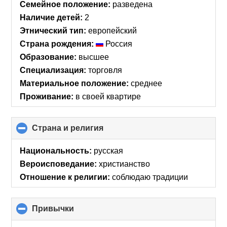
collapse
Семейное положение:
разведена
contents
Наличие детей:
2
Этнический тип:
европейский
Страна рождения:
Россия
Образование:
высшее
Специализация:
торговля
Материальное положение:
среднее
Проживание:
в своей квартире
Страна и религия
click
to
collapse
Национальность:
русская
contents
Вероисповедание:
христианство
Отношение к религии:
соблюдаю традиции
Привычки
click
to