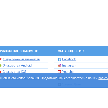
РИЛОЖЕНИЕ ЗНАКОМСТВ
МЫ В СОЦ. СЕТЯХ
О приложении знакомств
Facebook
Знакомства Android
Instagram
Знакомства iOS
Youtube
ваш опыт его использования. Продолжив, вы соглашаетесь с нашей
Чат бот знакомств Елена
TikTok
полит
Яндекс.Дзен