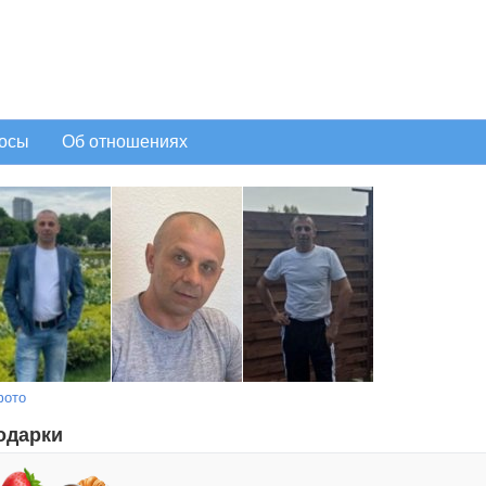
осы
Об отношениях
фото
одарки