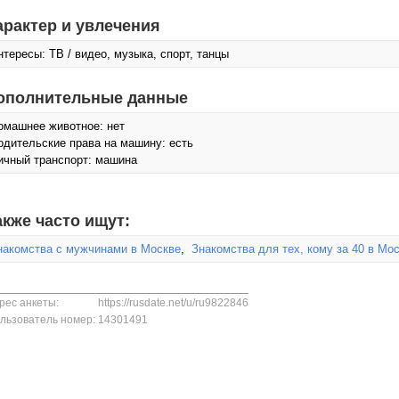
арактер и увлечения
нтересы: ТВ / видео, музыка, спорт, танцы
ополнительные данные
омашнее животное: нет
одительские права на машину: есть
ичный транспорт: машина
акже часто ищут:
накомства с мужчинами в Москве
,
Знакомства для тех, кому за 40 в Мо
рес анкеты:
https://rusdate.net/u/ru9822846
льзователь номер:
14301491