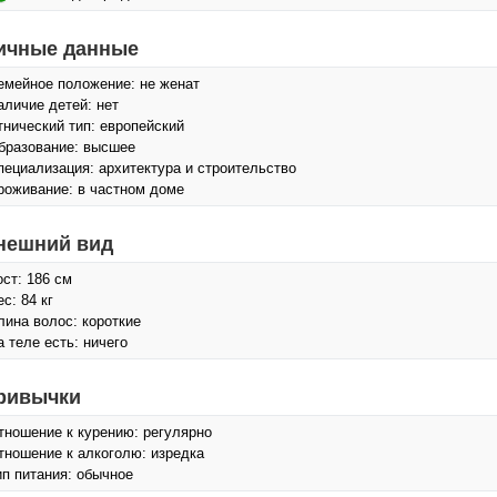
ичные данные
емейное положение: не женат
аличие детей: нет
тнический тип: европейский
бразование: высшее
пециализация: архитектура и строительство
роживание: в частном доме
нешний вид
ост: 186 см
с: 84 кг
лина волос: короткие
а теле есть: ничего
ривычки
тношение к курению: регулярно
тношение к алкоголю: изредка
ип питания: обычное