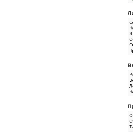
Л
С
Н
Э
О
С
П
В
Р
Ве
Д
Н
П
О
О
Т