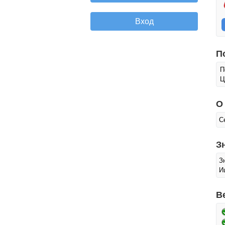
П
П
Ц
О
С
З
З
И
В